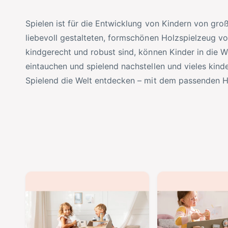
y
m
Spielen ist für die Entwicklung von Kindern von gro
p
G
liebevoll gestalteten, formschönen Holzspielzeug v
a
e
kindgerecht und robust sind, können Kinder in die 
u
s
eintauchen und spielend nachstellen und vieles kinde
s
c
Spielend die Welt entdecken – mit dem passenden H
h
ä
f
t