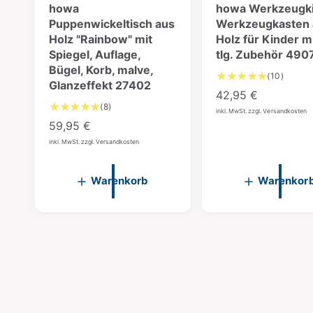
howa
howa Werkzeugki
Puppenwickeltisch aus
Werkzeugkasten 
Holz "Rainbow" mit
Holz für Kinder m
Spiegel, Auflage,
tlg. Zubehör 490
Bügel, Korb, malve,
1
(10)
Glanzeffekt 27402
0
N
42,95 €
B
8
(8)
o
inkl. MwSt. zzgl. Versandkosten
e
B
N
59,95 €
r
w
e
o
inkl. MwSt. zzgl. Versandkosten
m
e
w
r
r
a
e
t
m
r
l
Warenkorb
Warenkor
u
t
a
e
n
u
l
r
g
n
e
P
e
g
r
n
r
e
i
P
n
e
n
i
r
i
s
n
e
s
g
s
i
e