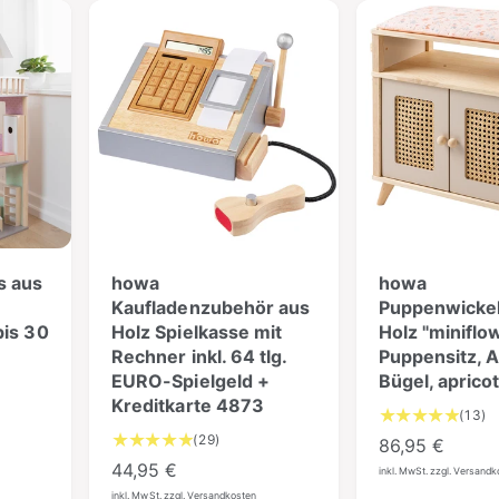
r
P
n
P
i
r
n
r
e
s
e
i
g
i
s
e
s
s
a
m
t
s aus
howa
howa
Kaufladenzubehör aus
Puppenwickel
bis 30
Holz Spielkasse mit
Holz "miniflo
Rechner inkl. 64 tlg.
Puppensitz, A
EURO-Spielgeld +
Bügel, aprico
Kreditkarte 4873
1
(13)
3
2
(29)
N
86,95 €
B
9
N
44,95 €
o
inkl. MwSt. zzgl. Versand
e
B
o
inkl. MwSt. zzgl. Versandkosten