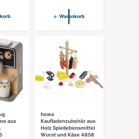
a
t
l
u
e
korb
Warenkorb
n
r
g
P
e
n
r
i
e
n
i
s
s
g
e
s
a
m
t
ug
howa
ne aus
Kaufladenzubehör aus
.
Holz Spiellebensmittel
5
Wurst und Käse 4858