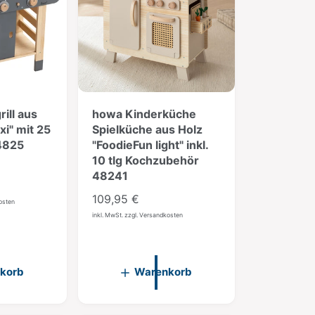
n
a
c
h
:
ill aus
howa Kinderküche
i" mit 25
Spielküche aus Holz
 4825
"FoodieFun light" inkl.
10 tlg Kochzubehör
48241
N
109,95 €
kosten
o
inkl. MwSt. zzgl. Versandkosten
r
m
a
korb
Warenkorb
l
e