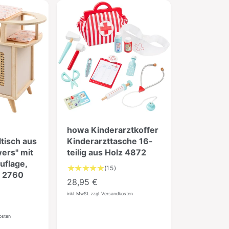
r
P
r
e
i
s
howa Kinderarztkoffer
tisch aus
Kinderarzttasche 16-
wers" mit
teilig aus Holz 4872
uflage,
1
(15)
t 2760
5
N
28,95 €
B
o
inkl. MwSt. zzgl. Versandkosten
e
r
w
kosten
m
e
r