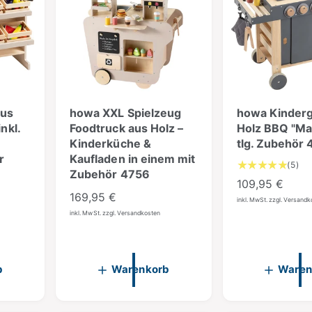
aus
howa XXL Spielzeug
howa Kindergr
nkl.
Foodtruck aus Holz –
Holz BBQ "Max
Kinderküche &
tlg. Zubehör
r
Kaufladen in einem mit
5
(5)
Zubehör 4756
B
N
109,95 €
e
N
169,95 €
o
inkl. MwSt. zzgl. Versand
w
o
inkl. MwSt. zzgl. Versandkosten
r
e
r
m
r
m
t
a
u
a
l
b
Warenkorb
Waren
n
l
e
g
e
r
e