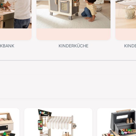
RKBANK
KINDERKÜCHE
KIND
1
/
von
6