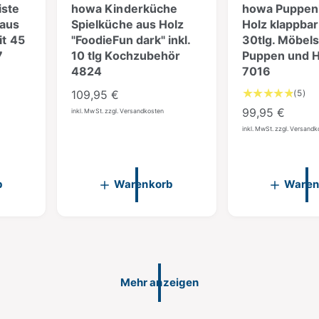
ste
howa Kinderküche
howa Puppen
t
aus
Spielküche aus Holz
Holz klappbar 
it 45
"FoodieFun dark" inkl.
30tlg. Möbels
7
10 tlg Kochzubehör
Puppen und 
4824
7016
5
N
109,95 €
(5)
B
o
N
99,95 €
inkl. MwSt. zzgl. Versandkosten
e
r
o
inkl. MwSt. zzgl. Versand
w
m
r
e
a
m
r
t
l
a
b
Warenkorb
Waren
u
e
l
n
r
e
g
P
r
e
r
P
n
i
e
r
n
Mehr anzeigen
i
e
s
s
i
g
s