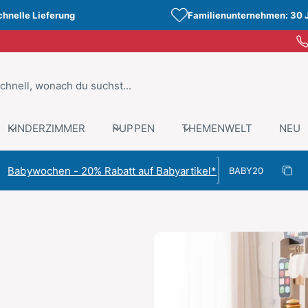
chnelle Lieferung
Familienunternehmen: 30 
KINDERZIMMER
PUPPEN
THEMENWELT
NEU
Rabattcode
Babywochen - 20% Rabatt auf Babyartikel*
Rabat
Kopiert