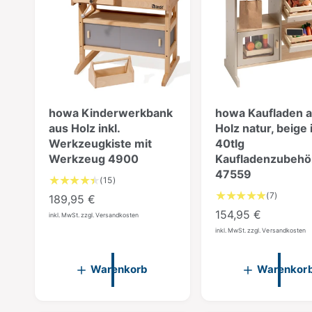
howa Kinderwerkbank
howa Kaufladen 
aus Holz inkl.
Holz natur, beige i
Werkzeugkiste mit
40tlg
Werkzeug 4900
Kaufladenzubehö
47559
1
(15)
5
7
(7)
N
189,95 €
B
B
N
154,95 €
o
inkl. MwSt. zzgl. Versandkosten
e
e
o
r
inkl. MwSt. zzgl. Versandkosten
w
w
r
m
e
e
r
m
a
r
Warenkorb
Warenkor
t
t
a
l
u
u
l
e
n
n