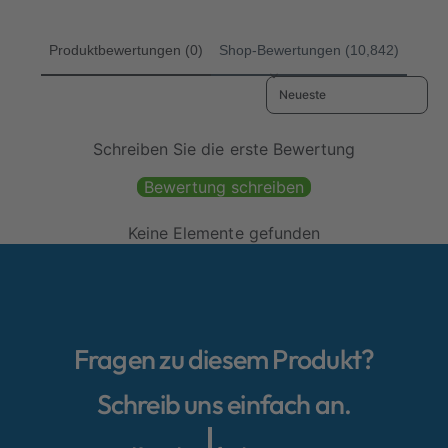
n
i
e
i
i
n
i
s
n
Produktbewertungen (0)
Shop-Bewertungen (10,842)
s
s
s
g
Sort reviews by
g
e
e
s
s
a
Schreiben Sie die erste Bewertung
a
m
m
t
Bewertung schreiben
t
Keine Elemente gefunden
Fragen zu diesem Produkt?
Schreib uns einfach an.