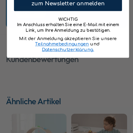
Babyspielzeug mit beweglichen
t
zum Newsletter anmelden
e
;
Spielelementen und Spiegel
&
Senden
6
q
Der Holzspielzeug Spielbogen ist geeignet
0
WICHTIG
u
Im Anschluss erhalten Sie eine E-Mail mit einem
1
von Geburt an.
o
Link, um Ihre Anmeldung zu bestätigen.
9
t
Maße: Breite: 66 cm, Höhe 45 cm, Tiefe 39
Mit der Anmeldung akzeptieren Sie unsere
;
Teilnahmebedingungen
und
cm
6
Datenschutzerklärung.
0
Kundenbewertungen
1
9
Ähnliche Artikel