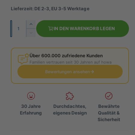
m
Lieferzeit: DE 2-3, EU 3-5 Werktage
a
A
E
l
IN DEN WARENKORB LEGEN
n
r
V
e
h
z
e
ö
r
r
a
h
r
Über 600.000 zufriedene Kunden
h
P
e
i
Familien vertrauen seit 30 Jahren auf howa
l
d
n
r
i
Bewertungen ansehen
g
e
e
e
M
r
i
e
e
n
d
s
g
i
30 Jahre
Durchdachtes,
Bewährte
e
e
Erfahrung
eigenes Design
Qualität &
f
M
Sicherheit
ü
e
r
n
h