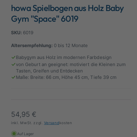
d
howa Spielbogen aus Holz Baby
a
a
l
n
ö
Gym "Space" 6019
f
s
f
n
i
6019
e
n
c
Altersempfehlung:
0 bis 12 Monate
h
t
Babygym aus Holz im modernen Farbdesign
v
von Geburt an geeignet: motiviert die Kleinen zum
Tasten, Greifen und Entdecken
e
Maße: Breite: 66 cm, Höhe 45 cm, Tiefe 39 cm
r
f
ü
g
b
N
54,95 €
a
o
inkl. MwSt. zzgl.
Versand
kosten
r
r
Auf Lager