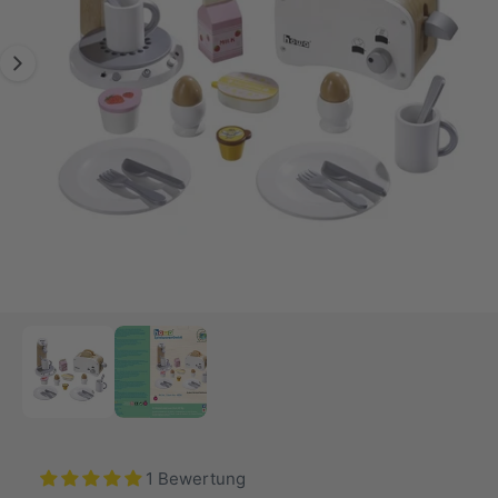
s
ri
y
m
n
t
p
G
g
n
e
a
e
n
u
u
s
n
s
c
i
h
n
ä
d
f
e
t
r
G
1
/
von
2
M
e
a
d
l
i
e
e
n
1
r
i
n
i
M
1 Bewertung
o
e