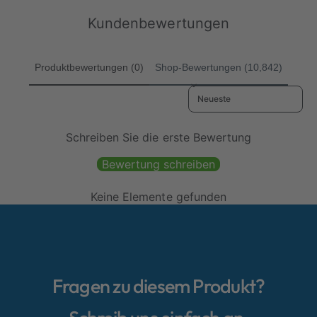
P
P
n
n
e
e
r
r
Kundenbewertungen
n
n
e
e
i
i
i
i
n
n
s
s
Produktbewertungen (0)
Shop-Bewertungen (10,842)
s
s
g
g
Sort reviews by
e
e
s
s
a
a
Schreiben Sie die erste Bewertung
m
m
t
t
Bewertung schreiben
Keine Elemente gefunden
Fragen zu diesem Produkt?