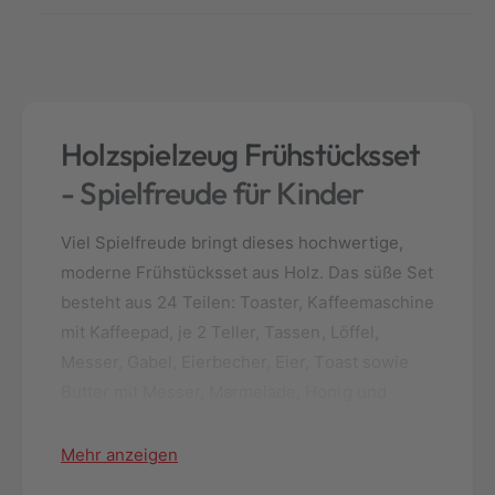
r
n
h
g
o
e
w
f
a
ü
F
r
r
Holzspielzeug Frühstücksset
h
ü
o
- Spielfreude für Kinder
h
w
s
a
t
Viel Spielfreude bringt dieses hochwertige,
F
ü
r
moderne Frühstücksset aus Holz. Das süße Set
c
ü
besteht aus 24 Teilen: Toaster, Kaffeemaschine
k
h
s
mit Kaffeepad, je 2 Teller, Tassen, Löffel,
s
s
t
Messer, Gabel, Eierbecher, Eier, Toast sowie
e
ü
Butter mit Messer, Marmelade, Honig und
t
c
Milch. Im Toaster können die Brote mit dem
a
k
u
Hebel an der Seite versenkt werden.
s
Mehr anzeigen
s
s
H