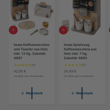
I
I
n
n
d
d
e
howa Kaffeemaschine
e
howa Spielzeug
n
und Toaster aus Holz
n
Kaffeemaschine aus
W
inkl. 13 tlg. Zubehör
W
Holz inkl. 7 tlg.
a
4887
a
Zubehör 4885
r
r
1
7
(1)
(7)
e
e
B
B
n
N
42,95 €
n
N
24,49 €
e
e
k
k
o
o
inkl. MwSt. zzgl. Versandkosten
inkl. MwSt. zzgl. Versandkosten
w
w
o
o
r
r
r
e
r
e
m
m
b
b
r
r
a
a
l
l
Warenkorb
Warenkorb
t
t
l
l
e
e
u
u
e
e
g
g
n
n
r
r
e
e
g
g