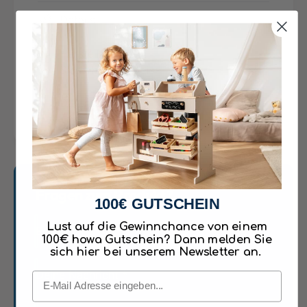
Dreht man den Knopf an der Front hüpfen die
e
o
t
Details
Toasts nach oben. In der Kaffeemaschine kann
l
a
ein Kaffeepad eingelegt und entnommen
z
u
Hersteller und
w
werden. Somit ist das leckere
s
Sicherheitshinweise
e
H
Sonntagsfrühstück gesichert.
i
o
ß
Datenblätter
l
Details Spielzeug
4
z
8
Kaffeemaschine und
w
5
e
Spielzeugtoaster
6
i
ß
Frühstücksset aus Holz 24 teilig
4
Fragen zum Produkt?
100€ GUTSCHEIN
8
Kaffeemaschine mit Pad befüllbar
5
Lust auf die Gewinnchance von einem
E-Mail
*
Toaster mit Pop up - Funktion
6
100€ howa Gutschein? Dann melden Sie
sich hier bei unserem Newsletter an.
Maße: Toaster B-22 cm, H-13 cm, T-10 cm
Deine Nachricht
*
Email
Kaffeemaschine ca. 24 cm hoch