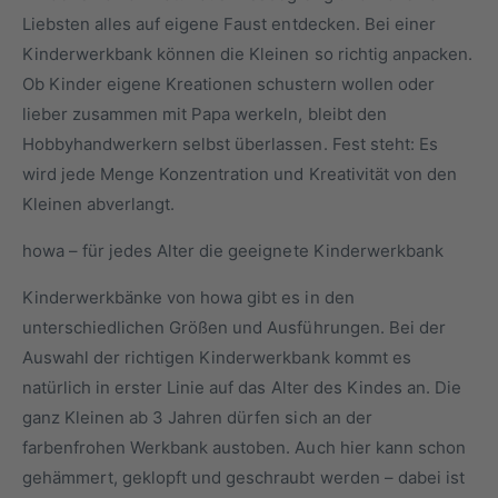
y
m
Liebsten alles auf eigene Faust entdecken. Bei einer
p
G
Kinderwerkbank können die Kleinen so richtig anpacken.
a
e
Ob Kinder eigene Kreationen schustern wollen oder
u
s
lieber zusammen mit Papa werkeln, bleibt den
s
c
Hobbyhandwerkern selbst überlassen. Fest steht: Es
h
wird jede Menge Konzentration und Kreativität von den
ä
Kleinen abverlangt.
f
howa – für jedes Alter die geeignete Kinderwerkbank
t
Kinderwerkbänke von howa gibt es in den
unterschiedlichen Größen und Ausführungen. Bei der
Auswahl der richtigen Kinderwerkbank kommt es
natürlich in erster Linie auf das Alter des Kindes an. Die
ganz Kleinen ab 3 Jahren dürfen sich an der
farbenfrohen Werkbank austoben. Auch hier kann schon
gehämmert, geklopft und geschraubt werden – dabei ist