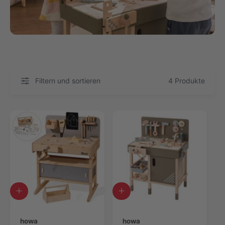
Filtern und sortieren
4 Produkte
I
I
n
n
d
d
e
howa
e
howa