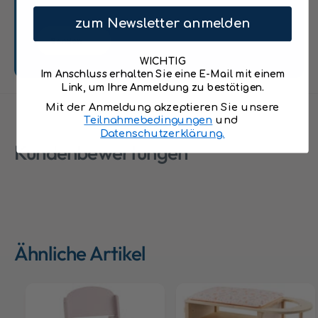
Jahren.
l
&
o
zum Newsletter anmelden
q
w
Senden
u
e
o
WICHTIG
r
t
Im Anschluss erhalten Sie eine E-Mail mit einem
s
;
Link, um Ihre Anmeldung zu bestätigen.
&
n
Mit der Anmeldung akzeptieren Sie unsere
q
a
Teilnahmebedingungen
und
u
t
Datenschutzerklärung.
o
Kundenbewertungen
u
t
r
;
i
n
n
a
k
t
l
u
.
r
Ähnliche Artikel
S
i
i
n
t
k
z
l
k