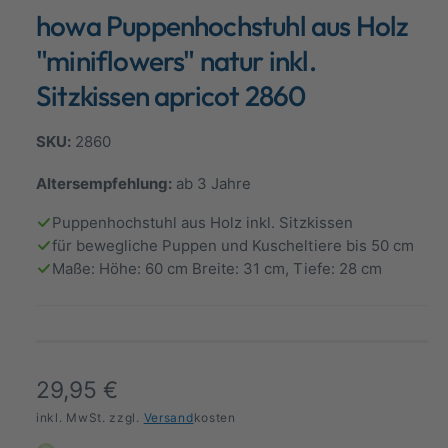
d
howa Puppenhochstuhl aus Holz
a
a
l
n
ö
"miniflowers" natur inkl.
f
s
f
Sitzkissen apricot 2860
n
i
e
n
c
2860
h
t
Altersempfehlung:
ab 3 Jahre
v
Puppenhochstuhl aus Holz inkl. Sitzkissen
e
für bewegliche Puppen und Kuscheltiere bis 50 cm
r
Maße: Höhe: 60 cm Breite: 31 cm, Tiefe: 28 cm
f
ü
g
b
N
29,95 €
a
o
inkl. MwSt. zzgl.
Versand
kosten
r