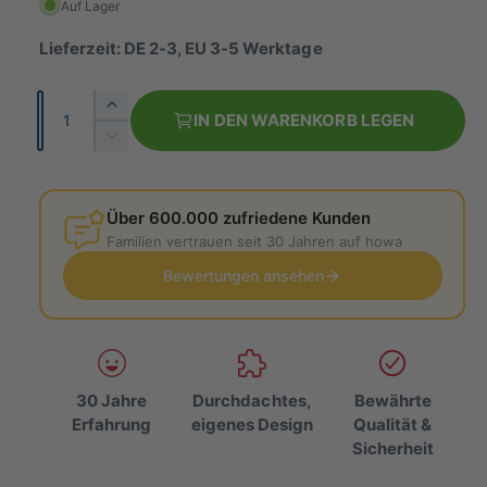
r
Auf Lager
m
Lieferzeit: DE 2-3, EU 3-5 Werktage
a
A
E
l
IN DEN WARENKORB LEGEN
n
r
V
e
h
z
e
ö
r
r
a
h
r
Über 600.000 zufriedene Kunden
h
P
e
i
Familien vertrauen seit 30 Jahren auf howa
l
d
n
r
i
Bewertungen ansehen
g
e
e
e
M
r
i
e
e
n
d
s
g
i
30 Jahre
Durchdachtes,
Bewährte
e
e
Erfahrung
eigenes Design
Qualität &
f
M
Sicherheit
ü
e
r