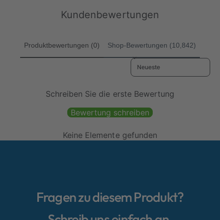
n
n
g
n
P
P
Kundenbewertungen
e
g
r
r
n
e
e
e
i
n
i
i
n
i
Produktbewertungen (0)
Shop-Bewertungen (10,842)
s
s
s
n
Sort reviews by
g
s
e
g
s
e
Schreiben Sie die erste Bewertung
a
s
m
a
Bewertung schreiben
t
m
t
Keine Elemente gefunden
Fragen zu diesem Produkt?
Schreib uns einfach an.