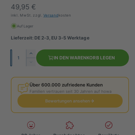
N
49,95 €
o
inkl. MwSt. zzgl.
Versand
kosten
r
Auf Lager
m
Lieferzeit: DE 2-3, EU 3-5 Werktage
a
A
E
l
IN DEN WARENKORB LEGEN
n
r
V
e
h
z
e
ö
r
r
a
h
r
Über 600.000 zufriedene Kunden
h
P
e
i
Familien vertrauen seit 30 Jahren auf howa
l
d
n
r
i
Bewertungen ansehen
g
e
e
e
M
r
i
e
e
n
d
s
g
i