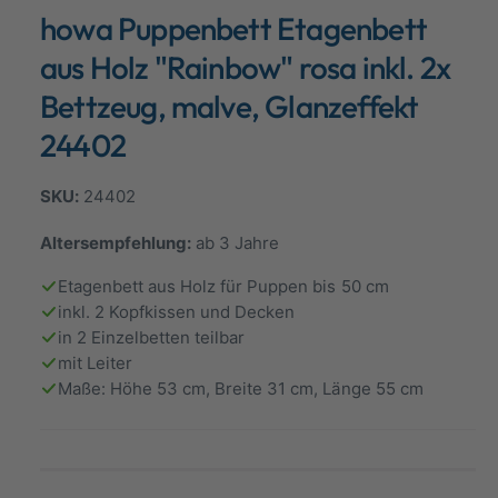
d
howa Puppenbett Etagenbett
a
a
l
n
ö
aus Holz "Rainbow" rosa inkl. 2x
f
s
f
Bettzeug, malve, Glanzeffekt
n
i
e
24402
n
c
h
24402
t
v
Altersempfehlung:
ab 3 Jahre
e
Etagenbett aus Holz für Puppen bis 50 cm
r
inkl. 2 Kopfkissen und Decken
f
in 2 Einzelbetten teilbar
ü
mit Leiter
g
Maße: Höhe 53 cm, Breite 31 cm, Länge 55 cm
b
a
r