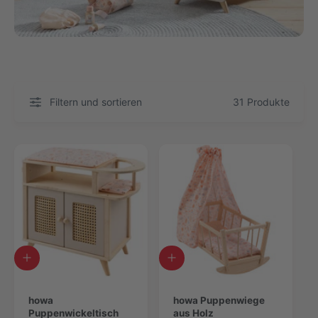
Filtern und sortieren
31 Produkte
I
I
n
n
d
d
e
howa
e
howa Puppenwiege
n
Puppenwickeltisch
n
aus Holz