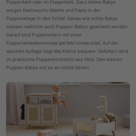
Puppenbett oder im Etagenbett. Ganz kleine Babys
y
m
wiegen Nachwuchs-Mamis und Papis in der
p
G
Puppenwiege in den Schlaf. Genau wie echte Babys
a
e
müssen natürlich auch Puppen-Babys gewickelt werden.
u
s
Darauf sind Puppeneltern mit einer
s
c
Puppenwickelkommode perfekt vorbereitet. Auf der
h
weichen Auflage liegt das Kleine bequem. Gefüttert wird
ä
im praktische Puppenhochstuhl aus Holz. Den kleinen
f
Puppen-Babys soll es an nichts fehlen.
t