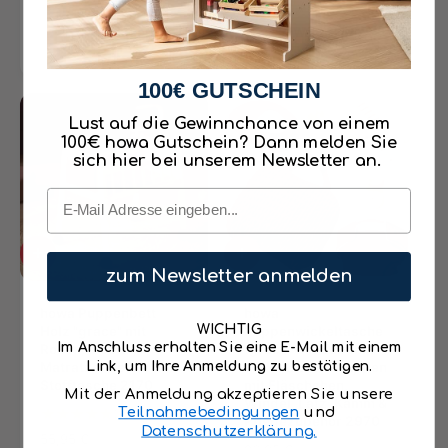
r
e
e
e
e
m
g
g
Warenkorb
Warenkorb
r
r
a
e
e
t
P
l
n
n
u
r
e
100€ GUTSCHEIN
n
e
r
g
i
P
Lust auf die Gewinnchance von einem
e
s
r
100€ howa Gutschein? Dann melden Sie
n
sich hier bei unserem Newsletter an.
e
i
i
n
Email
s
s
g
e
I
I
zum Newsletter anmelden
s
n
n
a
d
d
e
howa Puppenbett
e
howa
m
WICHTIG
n
Holz "grace" mit
n
Puppenwickeltasche
t
Im Anschluss erhalten Sie eine E-Mail mit einem
W
Rollen, Mobile,
W
"grace" mit Zubehör -
a
Matratze, Decke &
a
Wickelset für Puppen
Link, um Ihre Anmeldung zu bestätigen.
r
Stofftasche 2170
r
mit Fläschchen,
Mit der Anmeldung akzeptieren Sie unsere
e
e
Windel, Latz, Kamm &
Teilnahmebedingungen
und
2
(2)
n
n
Pflegezubehör 2970
Datenschutzerklärung.
B
k
N
55,95 €
k