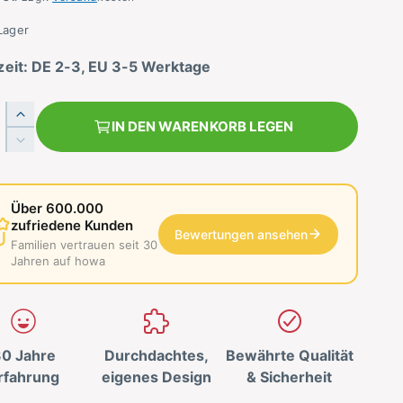
Lager
zeit: DE 2-3, EU 3-5 Werktage
E
IN DEN WARENKORB LEGEN
r
V
h
e
ö
r
h
r
Über 600.000
e
i
zufriedene Kunden
d
Bewertungen ansehen
n
Familien vertrauen seit 30
i
g
Jahren auf howa
e
e
M
r
e
e
n
d
g
0 Jahre
Durchdachtes,
Bewährte Qualität
i
e
e
rfahrung
eigenes Design
& Sicherheit
f
M