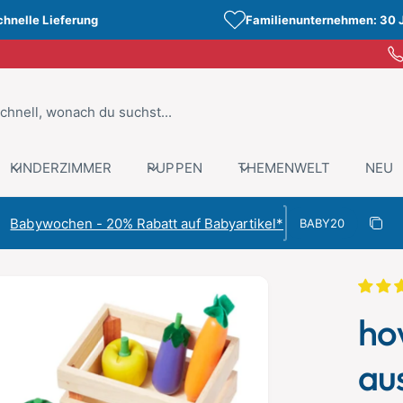
chnelle Lieferung
Familienunternehmen: 30 
KINDERZIMMER
PUPPEN
THEMENWELT
NEU
Rabattcode
Babywochen - 20% Rabatt auf Babyartikel*
Rabat
Kopiert
ho
aus