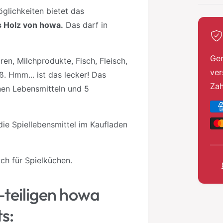
glichkeiten bietet das
 Holz von howa.
Das darf in
Gen
n, Milchprodukte, Fisch, Fleisch,
ver
. Hmm... ist das lecker! Das
Za
en Lebensmitteln und 5
Z
a
ie Spiellebensmittel im Kaufladen
h
l
u
ch für Spielküchen.
n
g
-teiligen howa
s
s:
m