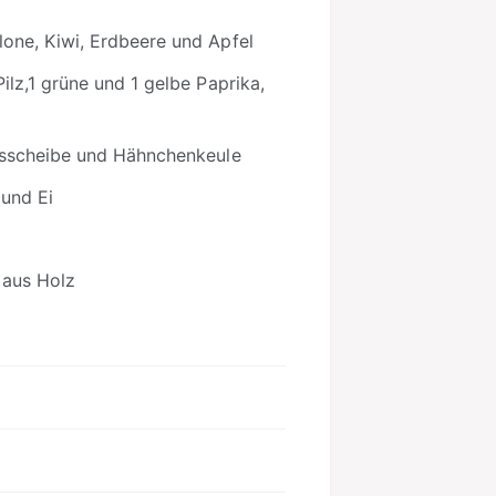
e
lone, Kiwi, Erdbeere und Apfel
t
h
ilz,1 grüne und 1 gelbe Paprika,
o
d
chsscheibe und Hähnchenkeule
e
 und Ei
n
 aus Holz