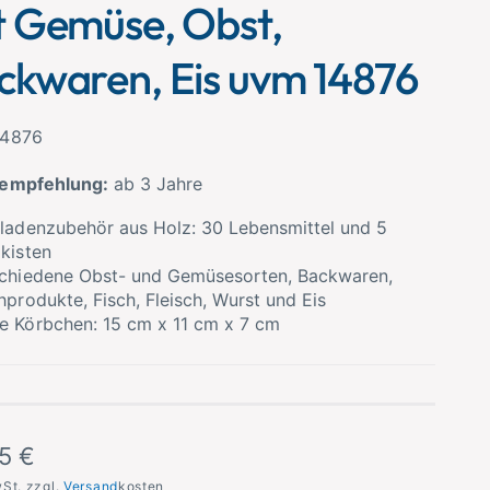
t Gemüse, Obst,
ckwaren, Eis uvm 14876
14876
sempfehlung:
ab 3 Jahre
ladenzubehör aus Holz: 30 Lebensmittel und 5
kisten
chiedene Obst- und Gemüsesorten, Backwaren,
hprodukte, Fisch, Fleisch, Wurst und Eis
 Körbchen: 15 cm x 11 cm x 7 cm
5 €
wSt. zzgl.
Versand
kosten