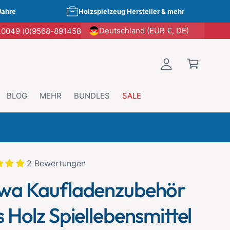
E
W
Jahre
Holzspielzeug Hersteller & mehr
i
a
Deutschland (EUR €, DE)
0049 (0)9568-891458
n
r
l
e
o
n
g
k
g
o
BLOG
MEHR
BUNDLES
SALE
e
r
n
b
t kopieren
2 Bewertungen
wa Kaufladenzubehör
 Holz Spiellebensmittel