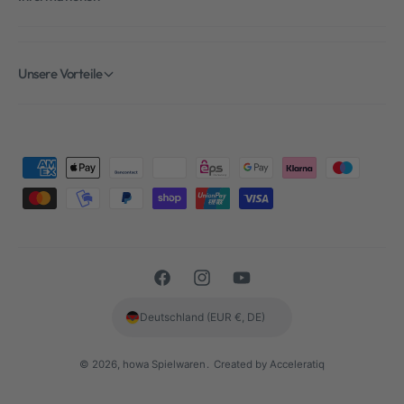
Unsere Vorteile
Z
a
h
l
u
F
I
Y
n
a
n
o
g
Deutschland (EUR €, DE)
c
s
u
s
e
t
T
m
© 2026,
howa Spielwaren
.
Created by Acceleratiq
b
a
u
e