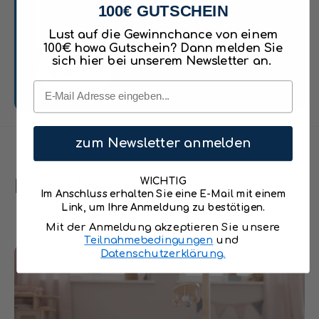
u
Polyester
e
100€ GUTSCHEIN
o
r
Vorderseite mit Ratanoptik
t
Lust auf die Gewinnchance von einem
s
;
100€ howa Gutschein? Dann melden Sie
&
mit Mobile
sich hier bei unserem Newsletter an.
m
q
Senden
i
Das Puppenbett ist für Puppen und
u
Email
t
o
Kuscheltiere bis 50 cm geeignet.
M
t
o
Maße: Höhe: 50 cm Breite: 32 cm, Tiefe: 54
;
b
m
zum Newsletter anmelden
cm
i
i
l
t
Kundenbewertungen
e
WICHTIG
M
Im Anschluss erhalten Sie eine E-Mail mit einem
i
o
Link, um Ihre Anmeldung zu bestätigen.
n
b
k
Mit der Anmeldung akzeptieren Sie unsere
i
l
Teilnahmebedingungen
und
l
Datenschutzerklärung.
.
e
B
i
e
n
t
k
t