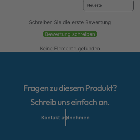
Sort reviews by
s
s
g
g
e
e
Schreiben Sie die erste Bewertung
s
s
a
a
Bewertung schreiben
m
m
t
t
Keine Elemente gefunden
Fragen zu diesem Produkt?
Schreib uns einfach an.
Kontakt aufnehmen