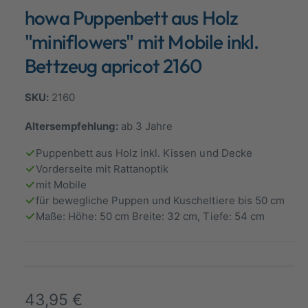
d
howa Puppenbett aus Holz
a
a
l
n
ö
"miniflowers" mit Mobile inkl.
f
s
f
Bettzeug apricot 2160
n
i
e
n
c
2160
h
t
Altersempfehlung:
ab 3 Jahre
v
Puppenbett aus Holz inkl. Kissen und Decke
e
Vorderseite mit Rattanoptik
r
mit Mobile
f
für bewegliche Puppen und Kuscheltiere bis 50 cm
Maße: Höhe: 50 cm Breite: 32 cm, Tiefe: 54 cm
ü
g
b
a
r
N
43,95 €