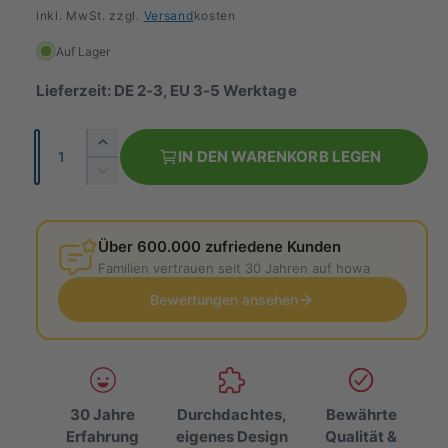
o
inkl. MwSt. zzgl.
Versand
kosten
r
Auf Lager
m
Lieferzeit: DE 2-3, EU 3-5 Werktage
a
A
E
l
IN DEN WARENKORB LEGEN
n
r
V
e
h
z
e
ö
r
r
a
h
r
Über 600.000 zufriedene Kunden
h
P
e
i
Familien vertrauen seit 30 Jahren auf howa
l
d
n
r
i
Bewertungen ansehen
g
e
e
e
M
r
i
e
e
n
d
s
g
i
30 Jahre
Durchdachtes,
Bewährte
e
e
Erfahrung
eigenes Design
Qualität &
f