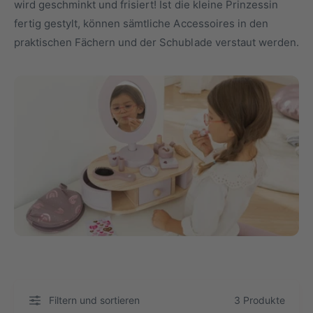
wird geschminkt und frisiert! Ist die kleine Prinzessin
y
m
fertig gestylt, können sämtliche Accessoires in den
p
G
praktischen Fächern und der Schublade verstaut werden.
a
e
u
s
s
c
h
ä
f
t
Filtern und sortieren
3 Produkte