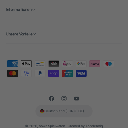
Informationen
Unsere Vorteile
Z
a
h
l
u
F
I
Y
n
a
n
o
g
Deutschland (EUR €, DE)
c
s
u
s
e
t
T
m
© 2026,
howa Spielwaren
.
Created by Acceleratiq