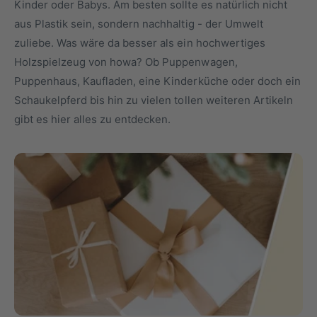
Kinder oder Babys. Am besten sollte es natürlich nicht
y
m
aus Plastik sein, sondern nachhaltig - der Umwelt
p
G
zuliebe. Was wäre da besser als ein hochwertiges
a
e
Holzspielzeug von howa? Ob Puppenwagen,
u
s
Puppenhaus, Kaufladen, eine Kinderküche oder doch ein
s
c
Schaukelpferd bis hin zu vielen tollen weiteren Artikeln
h
gibt es hier alles zu entdecken.
ä
f
t