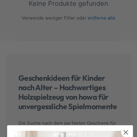
Keine Produkte gefunden
Verwende weniger Filter oder
entferne alle
Geschenkideen für Kinder
nach Alter – Hochwertiges
Holzspielzeug von howa für
unvergessliche Spielmomente
Die Suche nach dem perfekten Geschenk für
Kinder kann eine Herausforderung sein – vor