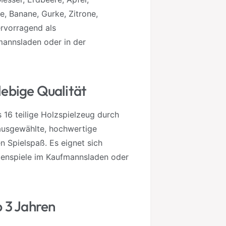
e
e, Banane, Gurke, Zitrone,
n
ervorragend als
mannsladen oder in der
ebige Qualität
 16 teilige Holzspielzeug durch
 ausgewählte, hochwertige
n Spielspaß. Es eignet sich
llenspiele im Kaufmannsladen oder
b 3 Jahren