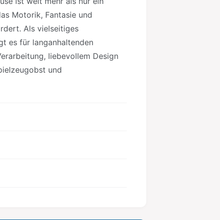
e ist weit mehr als nur ein
das Motorik, Fantasie und
ert. Als vielseitiges
t es für langanhaltenden
erarbeitung, liebevollem Design
ielzeugobst und