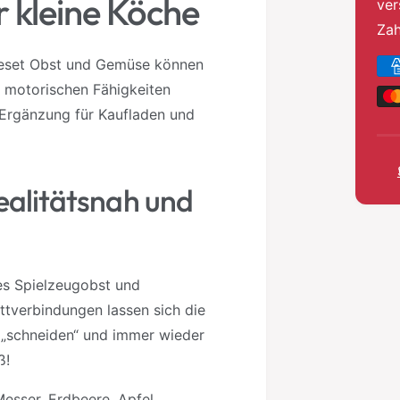
 kleine Köche
ver
Za
Z
ideset Obst und Gemüse können
a
e motorischen Fähigkeiten
h
s Ergänzung für Kaufladen und
l
u
n
Realitätsnah und
g
s
m
tes Spielzeugobst und
e
tverbindungen lassen sich die
t
t „schneiden“ und immer wieder
h
ß!
o
d
Messer, Erdbeere, Apfel,