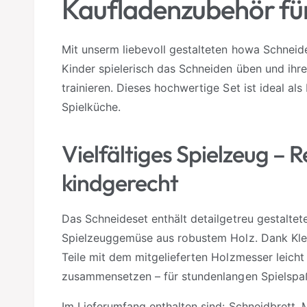
Kaufladenzubehör für
a
r
Mit unserm liebevoll gestalteten howa Schne
Kinder spielerisch das Schneiden üben und ihr
trainieren. Dieses hochwertige Set ist ideal al
Spielküche.
Vielfältiges Spielzeug – 
kindgerecht
Das Schneideset enthält detailgetreu gestalte
Spielzeuggemüse aus robustem Holz. Dank Klet
Teile mit dem mitgelieferten Holzmesser leich
zusammensetzen – für stundenlangen Spielspa
Im Lieferumfang enthalten sind: Schneidbrett, 