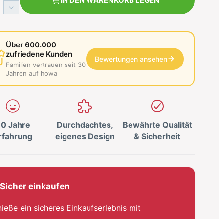
IN DEN WARENKORB LEGEN
r
V
h
e
ö
r
h
r
Über 600.000
e
i
zufriedene Kunden
d
Bewertungen ansehen
n
Familien vertrauen seit 30
i
g
Jahren auf howa
e
e
M
r
e
e
n
d
g
0 Jahre
Durchdachtes,
Bewährte Qualität
i
e
e
rfahrung
eigenes Design
& Sicherheit
f
M
ü
e
r
n
h
g
o
Sicher einkaufen
e
w
f
a
ü
ieße ein sicheres Einkaufserlebnis mit
S
r