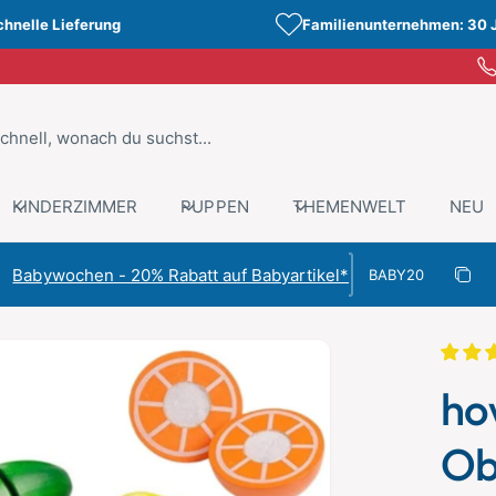
chnelle Lieferung
Familienunternehmen: 30 
KINDERZIMMER
PUPPEN
THEMENWELT
NEU
Rabattcode
Babywochen - 20% Rabatt auf Babyartikel*
Rabat
Kopiert
ho
Ob