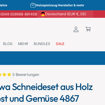
E
W
Jahre
Holzspielzeug Hersteller & mehr
i
a
Deutschland (EUR €, DE)
0049 (0)9568-891458
n
r
l
e
o
n
g
k
g
o
BLOG
MEHR
BUNDLES
SALE
e
r
n
b
t kopieren
3 Bewertungen
wa Schneideset aus Holz
st und Gemüse 4867