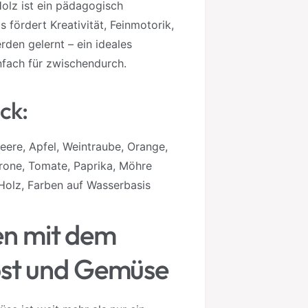
lz ist ein pädagogisch
 fördert Kreativität, Feinmotorik,
den gelernt – ein ideales
fach für zwischendurch.
ck:
eere, Apfel, Weintraube, Orange,
itrone, Tomate, Paprika, Möhre
 Holz, Farben auf Wasserbasis
nen mit dem
st und Gemüse