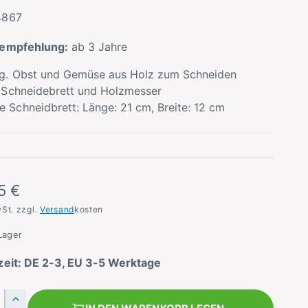
4867
sempfehlung:
ab 3 Jahre
lg. Obst und Gemüse aus Holz zum Schneiden
. Schneidebrett und Holzmesser
 Schneidbrett: Länge: 21 cm, Breite: 12 cm
5 €
wSt. zzgl.
Versand
kosten
Lager
zeit: DE 2-3, EU 3-5 Werktage
E