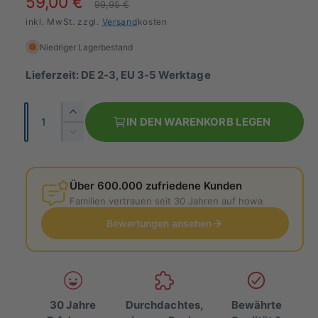
V
59,00 €
N
99,95 €
e
inkl. MwSt. zzgl.
o
Versand
kosten
r
r
Niedriger Lagerbestand
k
m
Lieferzeit: DE 2-3, EU 3-5 Werktage
a
a
A
E
u
l
IN DEN WARENKORB LEGEN
n
r
V
f
e
h
z
e
ö
s
r
r
a
h
r
Über 600.000 zufriedene Kunden
h
p
e
P
i
Familien vertrauen seit 30 Jahren auf howa
l
d
n
r
r
i
Bewertungen ansehen
g
e
e
e
e
M
r
i
i
e
e
n
d
s
s
g
i
30 Jahre
Durchdachtes,
Bewährte
e
e