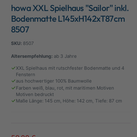
d
howa XXL Spielhaus "Sailor" inkl.
a
a
l
n
ö
Bodenmatte L145xH142xT87cm
f
s
f
8507
n
i
e
n
c
8507
h
t
Altersempfehlung:
ab 3 Jahre
v
XXL Spielhaus mit rutschfester Bodenmatte und 4
e
Fenstern
r
aus hochwertiger 100% Baumwolle
Farben weiß, blau, rot, mit maritimen Motiven
f
Motiven bedruckt
ü
Maße Länge: 145 cm, Höhe: 142 cm, Tiefe: 87 cm
g
b
a
r