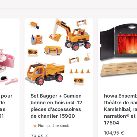
 pour
Set Bagger + Camion
howa Ensemb
tle
benne en bois incl. 12
théâtre de na
ces
pièces d'accessoires
Kamishibai, ra
01
de chantier 15900
narration® et
17504
Plus que 4 en stock
P
104,95 €
P
79,95 €