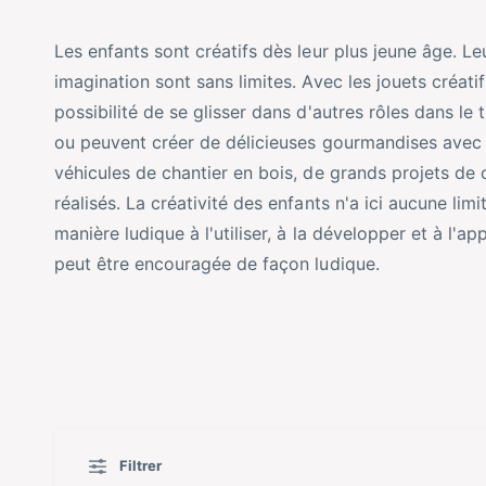
l
n
Les enfants sont créatifs dès leur plus jeune âge. Leu
e
s
imagination sont sans limites. Avec les jouets créatif
t
n
possibilité de se glisser dans d'autres rôles dans le 
y
o
ou peuvent créer de délicieuses gourmandises avec l
p
t
véhicules de chantier en bois, de grands projets de 
e
r
réalisés. La créativité des enfants n'a ici aucune limi
d
e
manière ludique à l'utiliser, à la développer et à l'app
e
m
peut être encouragée de façon ludique.
p
a
r
g
o
a
d
s
u
i
i
n
t
Filtrer