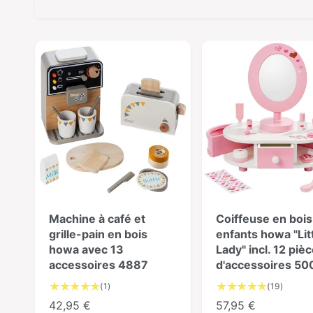
Machine à café et
Coiffeuse en bois
grille-pain en bois
enfants howa "Lit
howa avec 13
Lady" incl. 12 piè
accessoires 4887
d'accessoires 50
1
1
(1)
(19)
É
9
P
42,95 €
P
57,95 €