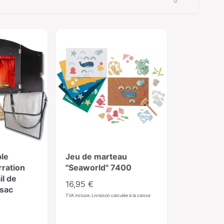
r
i
e
r
p
a
r
:
le
Jeu de marteau
rration
"Seaworld" 7400
il de
P
16,95 €
 sac
r
TVA incluse. Livraison calculée à la caisse
i
x