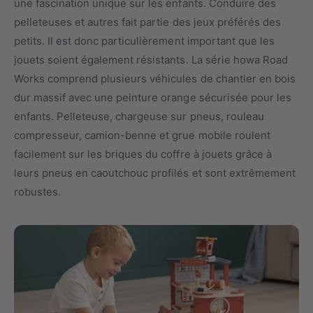
une fascination unique sur les enfants. Conduire des
e
s
pelleteuses et autres fait partie des jeux préférés des
t
n
petits. Il est donc particulièrement important que les
y
o
jouets soient également résistants. La série howa Road
p
t
Works comprend plusieurs véhicules de chantier en bois
e
r
dur massif avec une peinture orange sécurisée pour les
d
e
enfants. Pelleteuse, chargeuse sur pneus, rouleau
e
m
compresseur, camion-benne et grue mobile roulent
p
a
facilement sur les briques du coffre à jouets grâce à
r
g
leurs pneus en caoutchouc profilés et sont extrêmement
o
a
robustes.
d
s
u
i
i
n
t