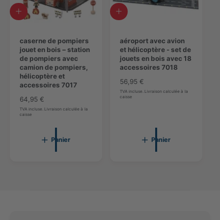
l
e
A
A
e
s
j
j
s
o
o
u
caserne de pompiers
u
aéroport avec avion
t
jouet en bois – station
t
et hélicoptère - set de
e
de pompiers avec
e
jouets en bois avec 18
r
camion de pompiers,
r
accessoires 7018
a
hélicoptère et
a
P
56,95 €
u
accessoires 7017
u
r
TVA incluse. Livraison calculée à la
p
p
caisse
P
64,95 €
i
a
a
r
TVA incluse. Livraison calculée à la
x
n
n
caisse
i
i
i
n
x
e
e
o
r
r
n
Panier
Panier
r
o
m
r
a
m
l
a
l