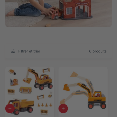
Filtrer et trier
6 produits
A
A
j
j