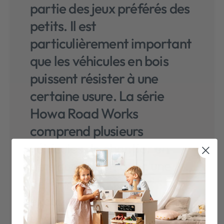
partie des jeux préférés des
petits. Il est
particulièrement important
que les véhicules en bois
puissent résister à une
certaine usure. La série
Howa Road Works
comprend plusieurs
véhicules de chantier en
bois dur massif avec une
peinture orange. Les
excavatrices, les
chargeuses sur pneus, les