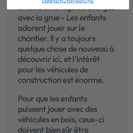
Datenschutzerklärung.
en bois et levage de charges
avec la grue - Les enfants
adorent jouer sur le
chantier. Il y a toujours
quelque chose de nouveau à
découvrir ici, et l'intérêt
pour les véhicules de
construction est énorme.
Pour que les enfants
puissent jouer avec des
véhicules en bois, ceux-ci
doivent bien sûr être