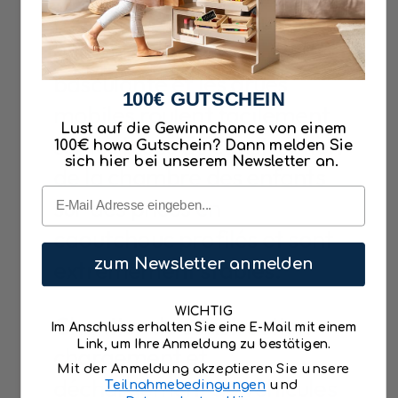
rouleaux compresseurs, les
camions à benne
basculante et les grues
100€ GUTSCHEIN
mobiles roulent facilement
Lust auf die Gewinnchance von einem
sur les blocs de construction
100€ howa Gutschein? Dann melden Sie
sich hier bei unserem Newsletter an.
de la chambre des enfants
Email
sur des pneus en
caoutchouc profilés et sont
extrêmement stables.
zum Newsletter anmelden
WICHTIG
Chantier de construction
Im Anschluss erhalten Sie eine E-Mail mit einem
Link, um Ihre Anmeldung zu bestätigen.
chargement et
Mit der Anmeldung akzeptieren Sie unsere
déchargement de véhicules
Teilnahmebedingungen
und