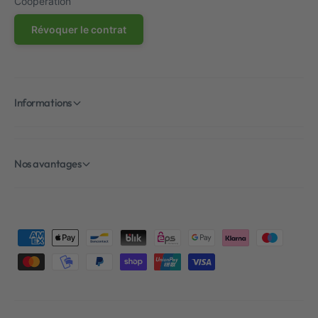
Coopération
Révoquer le contrat
Informations
Nos avantages
M
é
t
h
o