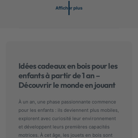
s
Afficher plus
t
o
t
a
l
e
s
Idées cadeaux en bois pour les
enfants à partir de 1 an –
Découvrir le monde en jouant
À un an, une phase passionnante commence
pour les enfants : ils deviennent plus mobiles,
explorent avec curiosité leur environnement
et développent leurs premières capacités
motrices. À cet âge, les jouets en bois sont