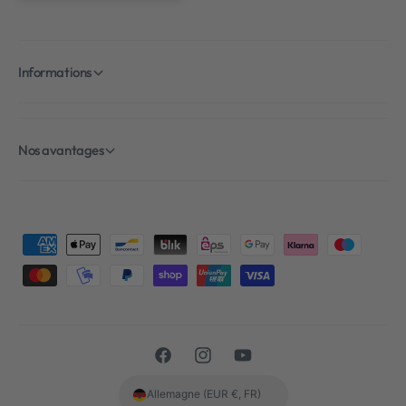
Informations
Nos avantages
M
é
t
h
o
F
I
Y
d
a
n
o
e
Allemagne (EUR €, FR)