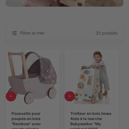
Filtrer et trier
23 produits
A
A
j
j
o
o
u
Poussette pour
u
Trotteur en bois howa
t
poupée en bois
t
Aide à la marche
e
"Rainbow" avec
e
Babywalker "My