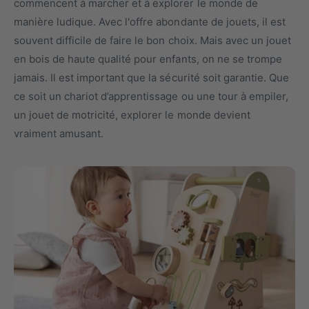
commencent à marcher et à explorer le monde de
e
s
manière ludique. Avec l'offre abondante de jouets, il est
t
n
souvent difficile de faire le bon choix. Mais avec un jouet
y
o
en bois de haute qualité pour enfants, on ne se trompe
p
t
jamais. Il est important que la sécurité soit garantie. Que
e
r
ce soit un chariot d’apprentissage ou une tour à empiler,
d
e
un jouet de motricité, explorer le monde devient
e
m
vraiment amusant.
p
a
r
g
o
a
d
s
u
i
i
n
t