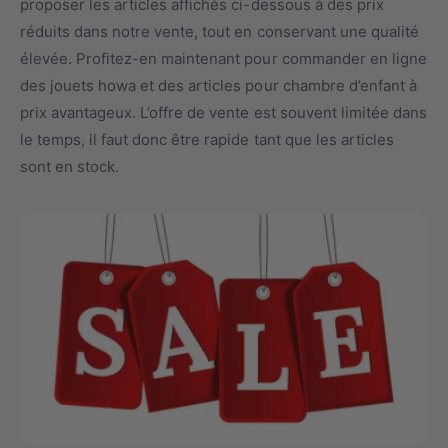
proposer les articles affichés ci-dessous à des prix
e
s
réduits dans notre vente, tout en conservant une qualité
t
n
élevée. Profitez-en maintenant pour commander en ligne
y
o
des jouets howa et des articles pour chambre d’enfant à
p
t
prix avantageux. L’offre de vente est souvent limitée dans
e
r
le temps, il faut donc être rapide tant que les articles
d
e
sont en stock.
e
m
p
a
r
g
o
a
d
s
u
i
i
n
t