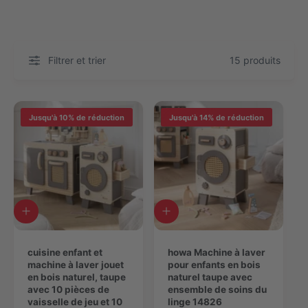
Filtrer et trier
15 produits
Jusqu'à 10% de réduction
Jusqu'à 14% de réduction
A
A
j
j
o
o
u
cuisine enfant et
u
howa Machine à laver
t
machine à laver jouet
t
pour enfants en bois
e
en bois naturel, taupe
e
naturel taupe avec
r
avec 10 pièces de
r
ensemble de soins du
a
vaisselle de jeu et 10
a
linge 14826