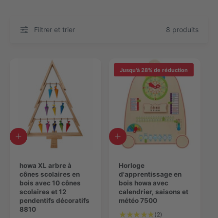
Filtrer et trier
8 produits
Jusqu'à 28% de réduction
A
A
j
j
o
o
u
howa XL arbre à
u
Horloge
t
cônes scolaires en
t
d'apprentissage en
e
bois avec 10 cônes
e
bois howa avec
r
scolaires et 12
r
calendrier, saisons et
a
pendentifs décoratifs
a
météo 7500
u
8810
u
2
(2)