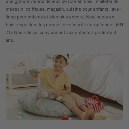
une grande variété de jeux de rôle en bois : mallette de
e
s
médecin,
coiffeuse, magasin, cuisine pour enfants, lave-
t
n
linge pour enfants et bien plus encore. Nos jouets en
y
o
bois respectent les normes de sécurité européennes (EN
p
t
71). Nos articles conviennent aux enfants à partir de 3
e
r
ans.
d
e
e
m
p
a
r
g
o
a
d
s
u
i
i
n
t