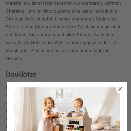
Materialien, denn Holz hat einen wunderbaren, warmen
Charakter und im Naturzustand eine ganz individuelle
Struktur. Holz ist gefühlt immer wärmer als Stein und
Beton. Kleine Kinder nehmen Ihre Spielsachen gerne in
den Mund, Sie erkunden mit allen Sinnen. Auch hier
verhält sich Holz in der Wahrnehmung ganz anders als
Metall oder Plastik und es hat auch einen anderen
Geruch.
Bauklötze
Kinder lernen spielerisch für ihr weiteres Leben und
eignen sich dabei diverse Fähigkeiten an. Spielen ist
wichtig und kann mit den richtigen Spielsachen die
Kreativität, abstraktes Denken und mathematische
Intelligenz fördern. Bausteine gehören zu den
Holzspielzeugklassikern und dürfen in keinem