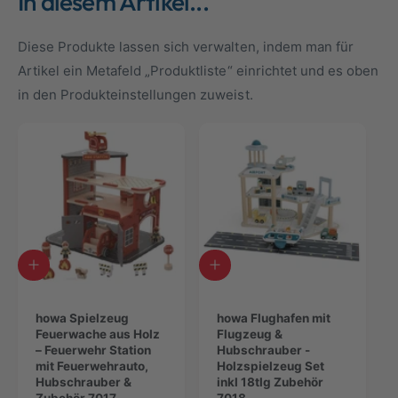
In diesem Artikel...
Diese Produkte lassen sich verwalten, indem man für
Artikel ein Metafeld „Produktliste“ einrichtet und es oben
in den Produkteinstellungen zuweist.
I
I
n
n
d
d
e
howa Spielzeug
e
howa Flughafen mit
n
Feuerwache aus Holz
n
Flugzeug &
W
– Feuerwehr Station
W
Hubschrauber -
a
mit Feuerwehrauto,
a
Holzspielzeug Set
r
Hubschrauber &
r
inkl 18tlg Zubehör
Zubehör 7017
7018