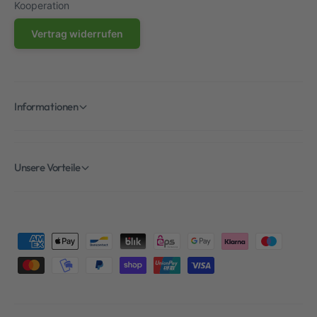
Kooperation
Vertrag widerrufen
Informationen
Unsere Vorteile
Z
a
h
l