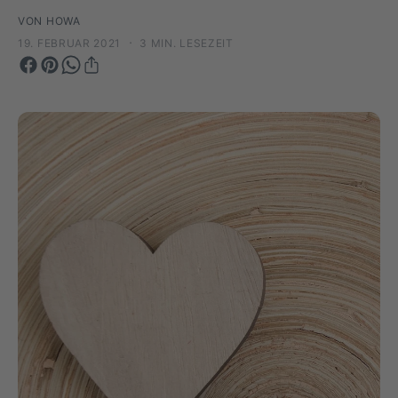
y
m
VON HOWA
p
G
·
19. FEBRUAR 2021
3 MIN. LESEZEIT
a
e
u
s
s
c
h
ä
f
t