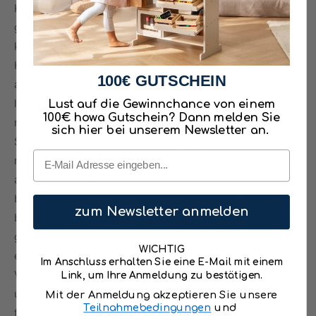
Kinderzimmer fehlen. Für die Kleinsten eignen sich
größere Bausteine in unterschiedlichen Formen, diese
können nicht verschluckt werden. Außerdem sind die
Koordination und die Feinmotorik noch nicht so
100€ GUTSCHEIN
ausgereift. Daher stellen sich mit größeren Bausteinen
leichter Erfolgserlebnisse ein. Diese wiederum
Lust auf die Gewinnchance von einem
100€ howa Gutschein? Dann melden Sie
motivieren zum Weiterbauen und stärken das
sich hier bei unserem Newsletter an.
Selbstbewusstsein. Durch das Eigengewicht von
Email
massivem Holz bekommen Kinder beim Spielen auch ein
anderes Körpergefühl, motorische Abläufe werden
bewusster erlebt und Bewegungen trainiert. Kinder
zum Newsletter anmelden
bekommen beim Spielen mit Bausteinen schon früh ein
gewisses Gefühl für physikalische Gesetze, Statik,
WICHTIG
einfache geometrische Formen und räumliches
Im Anschluss erhalten Sie eine E-Mail mit einem
Vorstellungsvermögen. Es braucht viel Geschicklichkeit
Link, um Ihre Anmeldung zu bestätigen.
und eine gute Auge-Hand-Koordination damit
Mit der Anmeldung akzeptieren Sie unsere
Teilnahmebedingungen
und
fantasievolle Gebäude, Türme und Welten entstehen.