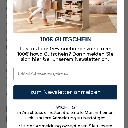
Doktors
und behandeln ihre Mama mit voller Hingabe.
Beim Spiel ahmen sie zum Beispiel mit
der
Spielzeugküche
ihre Eltern nach. So erhaschen sie
einen kleinen Blick in die Welt des Erwachsenseins. Sie
können Anliegen oder Standpunkte dadurch später viel
100€ GUTSCHEIN
besser versehen. Außerdem entwickeln sie ein Gespür
für Fürsorge. Eltern, Puppen oder Teddys werden
Lust auf die Gewinnchance von einem
100€ howa Gutschein? Dann melden Sie
liebevoll von den Kleinen bekocht und bemuttert. Das
sich hier bei unserem Newsletter an.
Sozialverhalten der Kids wird durch gemeinsame
Email
Rollenspiele gestärkt. Die Kinder können Regeln
erfinden, Absprachen treffen und Rollen verteilen. So
lernen sie, sich in eine Gruppe einzufügen und diese mit
zum Newsletter anmelden
eigenen Ideen zu unterstützen.
Das Puppenhaus: Hier spielen die
WICHTIG
Im Anschluss erhalten Sie eine E-Mail mit einem
Kinder eine große Rolle
Link, um Ihre Anmeldung zu bestätigen.
Mit der Anmeldung akzeptieren Sie unsere