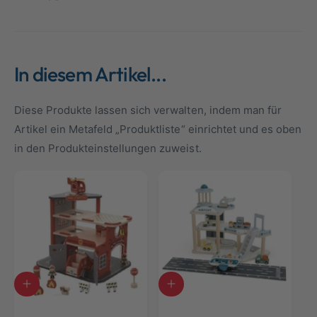
In diesem Artikel...
Diese Produkte lassen sich verwalten, indem man für
Artikel ein Metafeld „Produktliste“ einrichtet und es oben
in den Produkteinstellungen zuweist.
I
I
n
n
d
d