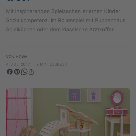
y
m
Mit inspirierenden Spielsachen erlernen Kinder
p
G
Sozialkompetenz. Im Rollenspiel mit Puppenhaus,
a
e
u
s
Spielküchen oder dem klassische Arztkoffer.
s
c
h
ä
VON HOWA
f
·
4. JULI 2017
2 MIN. LESEZEIT
t