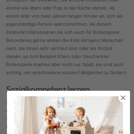
einmal wie Mami oder Papi in der Küche stehen. Ab
einem Alter von zwei Jahren fangen Kinder an, sich als
eigenständige Person wahrzunehmen. Ab diesem
Zeitpunkt interessieren sie sich auch für Rollenspiele.
Besonderes gerne ahmen die Kids übrigens Menschen
nach, die ihnen sehr vertraut sind oder als Vorbild
dienen, so zum Beispiel Eltern oder Geschwister.
Rollenspiele machen aber nicht nur Spaß, sie sind auch
wichtig, um verschiedene soziale Fähigkeiten zu fördern.
Sozialkompetenz lernen
So nutzen Kinder das Schlüpfen in eine andere Rolle, um
das Alltägliche, aber auch das Außergewöhnliche zu
verarbeiten und Ängste abzubauen. Nach einem
Kinderarztbesuch schlüpfen sie in die Rolle des
Onkel