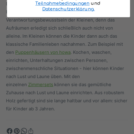
Die eigene kleine Küche oder das eigene kleine
Teilnahmebedingungen
und
Datenschutzerklärung.
Puppenhaus fördern den Ordnungssinn und das
Verantwortungsbewusstsein der Kleinen, denn das
Aufräumen erledigt sich schließlich auch nicht von
alleine. Im Kleinen können die Kinder dann auch das
klassische Familienleben nachahmen. Zum Beispiel mit
den
Puppenhäusern von howa
. Kochen, waschen,
einrichten, Unterhaltungen zwischen Personen,
zwischenmenschliche Situationen - hier können Kinder
nach Lust und Laune üben. Mit den
einzelnen
Zimmersets
können sie das gemütliche
Zuhause nach Lust und Laune einrichten. Aus robustem
Holz gefertigt sind sie lange haltbar und vor allem: sicher
für Kinder ab 3 Jahren.