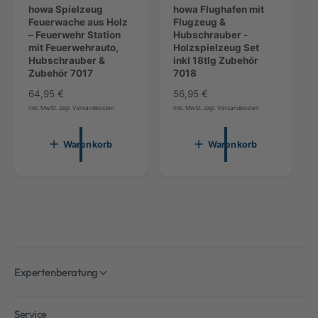
e
howa Spielzeug
e
howa Flughafen mit
n
Feuerwache aus Holz
n
Flugzeug &
W
– Feuerwehr Station
W
Hubschrauber -
a
mit Feuerwehrauto,
a
Holzspielzeug Set
r
Hubschrauber &
r
inkl 18tlg Zubehör
e
Zubehör 7017
e
7018
n
n
N
64,95 €
N
56,95 €
k
k
o
o
inkl. MwSt. zzgl. Versandkosten
inkl. MwSt. zzgl. Versandkosten
o
o
r
r
r
r
m
m
b
b
Warenkorb
Warenkorb
l
l
a
a
e
e
l
l
g
g
e
e
e
e
r
r
n
n
P
P
r
r
e
e
i
i
s
s
Expertenberatung
Service