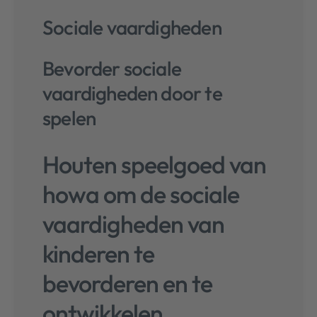
c
e
Sociale vaardigheden
n
s
i
Bevorder sociale
e
vaardigheden door te
s
spelen
Houten speelgoed van
howa om de sociale
vaardigheden van
kinderen te
bevorderen en te
ontwikkelen