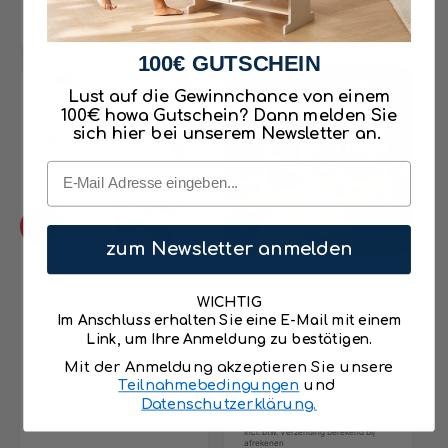
a
Winkelwagen
Winkelwagen
e
e
l
p
l
v
v
a
r
e
o
o
a
i
100€ GUTSCHEIN
p
e
e
n
j
r
g
g
t
Lust auf die Gewinnchance von einem
s
e
i
e
100€ howa Gutschein? Dann melden Sie
a
n
n
j
sich hier bei unserem Newsletter an.
l
s
r
Email
e
c
e
A
A
n
zum Newsletter anmelden
a
a
s
n
n
i
w
howa houten winkel
w
howa poppenbed van
e
i
"Lucky" marktkraam
i
hout "grace" met
WICHTIG
s
n
inclusief 32-delige
n
Wielen, Mobiel,
Im Anschluss erhalten Sie eine E-Mail mit einem
k
accessoires, tas en
k
Matras, Deken en
Link, um Ihre Anmeldung zu bestätigen.
e
luifel kaki 47479
e
Stoffen Tas 2170
Mit der Anmeldung akzeptieren Sie unsere
l
l
2
Teilnahmebedingungen
und
N
129,95 €
(2)
w
w
Datenschutzerklärung.
t
o
Incl. btw. Verzending berekend bij
a
a
N
55,95 €
afrekenen
o
r
g
g
o
Incl. btw. Verzending berekend bij
afrekenen
t
m