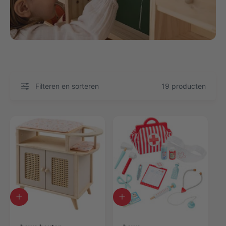
Filteren en sorteren
19 producten
A
A
a
a
n
n