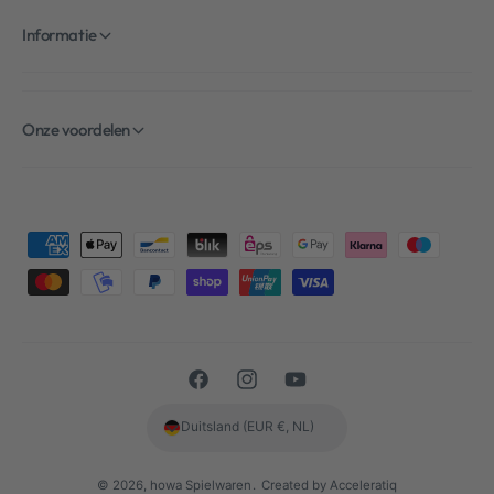
Informatie
Onze voordelen
B
e
t
a
a
F
I
Y
l
a
n
o
m
Duitsland (EUR €, NL)
c
s
u
e
e
t
T
t
© 2026,
howa Spielwaren
.
Created by Acceleratiq