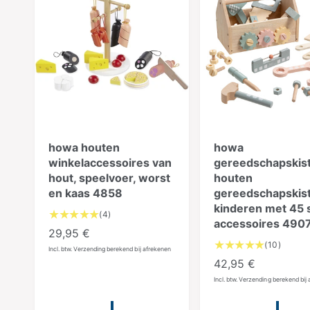
l
r
t
j
r
a
i
s
e
l
j
c
r
s
e
e
n
c
s
e
i
n
e
s
s
i
howa houten
howa
e
s
winkelaccessoires van
gereedschapskis
hout, speelvoer, worst
houten
en kaas 4858
gereedschapskist
kinderen met 45 
4
(4)
accessoires 490
t
N
29,95 €
o
1
(10)
o
Incl. btw. Verzending berekend bij afrekenen
t
0
N
42,95 €
r
a
t
o
Incl. btw. Verzending berekend bij
m
a
o
r
l
a
t