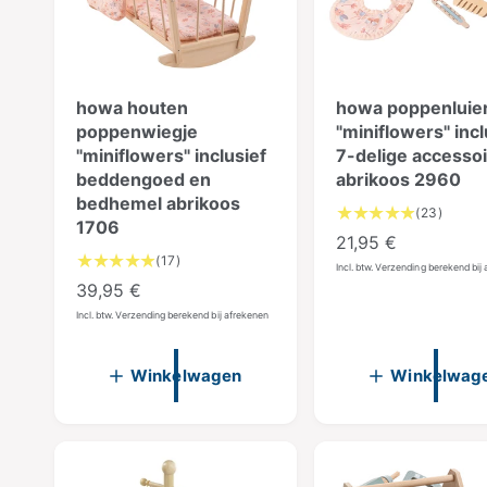
e
n
s
s
i
e
howa houten
howa poppenluie
s
poppenwiegje
"miniflowers" incl
"miniflowers" inclusief
7-delige accessoi
beddengoed en
abrikoos 2960
bedhemel abrikoos
2
(23)
1706
3
N
21,95 €
t
1
(17)
o
Incl. btw. Verzending berekend bij
o
7
N
39,95 €
r
t
t
o
Incl. btw. Verzending berekend bij afrekenen
m
a
o
r
a
a
t
l
m
a
l
Winkelwagen
Winkelwag
a
a
a
e
a
l
l
p
n
a
e
r
t
a
p
a
i
n