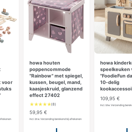
a
a
i
i
l
l
j
j
r
r
s
s
e
e
c
c
e
e
n
n
s
s
i
i
e
e
s
s
howa houten
howa kinder
t
poppencommode
speelkeuken 
"Rainbow" met spiegel,
"FoodieFun dar
 voor
kussen, beugel, mand,
10-delig
stuks
kaasjeskruid, glanzend
kookaccessoi
7
effect 27402
N
109,95 €
8
(8)
o
Incl. btw. Verzending bere
t
N
59,95 €
r
o
o
m
 afrekenen
Incl. btw. Verzending berekend bij afrekenen
t
r
a
a