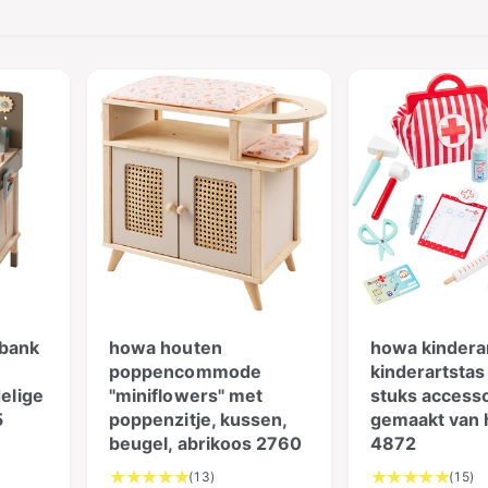
bank
howa houten
howa kindera
poppencommode
kinderartstas
delige
"miniflowers" met
stuks access
5
poppenzitje, kussen,
gemaakt van 
beugel, abrikoos 2760
4872
1
1
(13)
(15)