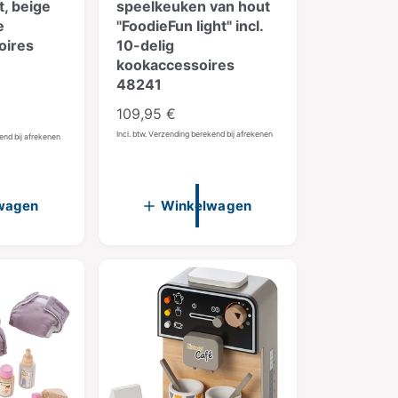
t, beige
speelkeuken van hout
e
"FoodieFun light" incl.
oires
10-delig
kookaccessoires
48241
N
109,95 €
o
Incl. btw. Verzending berekend bij afrekenen
kend bij afrekenen
r
m
a
wagen
Winkelwagen
l
e
p
r
i
j
s