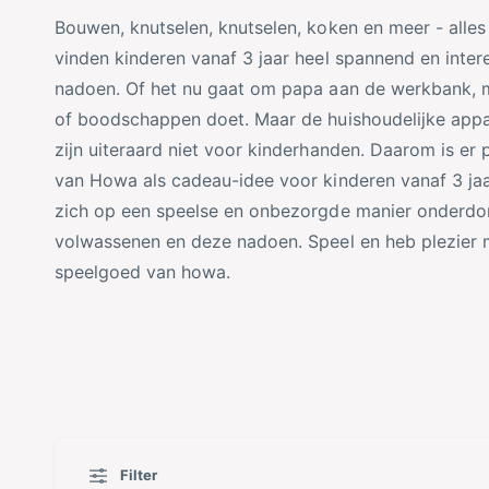
Bouwen, knutselen, knutselen, koken en meer - alle
u
k
vinden kinderen vanaf 3 jaar heel spannend en inter
c
e
nadoen. Of het nu gaat om papa aan de werkbank, 
t
l
of boodschappen doet. Maar de huishoudelijke app
t
zijn uiteraard niet voor kinderhanden. Daarom is er
y
van Howa als cadeau-idee voor kinderen vanaf 3 jaa
p
zich op een speelse en onbezorgde manier onderdo
e
volwassenen en deze nadoen. Speel en heb plezier
speelgoed van howa.
Filter