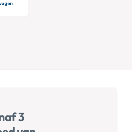
wagen
naf 3
oed van