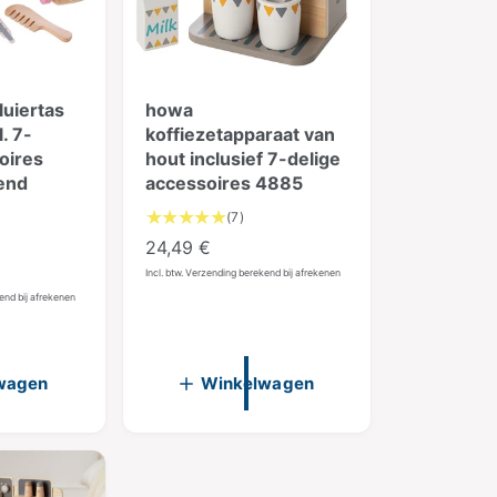
uiertas
howa
. 7-
koffiezetapparaat van
oires
hout inclusief 7-delige
end
accessoires 4885
7
(7)
t
N
24,49 €
o
o
Incl. btw. Verzending berekend bij afrekenen
t
r
kend bij afrekenen
a
m
a
l
a
a
l
wagen
Winkelwagen
a
e
n
p
t
r
a
l
i