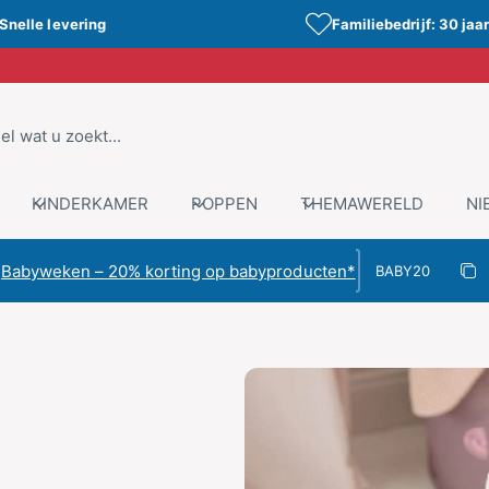
Snelle levering
Familiebedrijf: 30 jaar
KINDERKAMER
POPPEN
THEMAWERELD
NI
Kortingscode
Babyweken – 20% korting op babyproducten*
Kop
Gekopieer