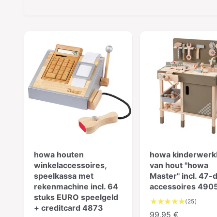
howa houten
howa kinderwerk
winkelaccessoires,
van hout "howa
speelkassa met
Master" incl. 47-
rekenmachine incl. 64
accessoires 490
stuks EURO speelgeld
2
(25)
+ creditcard 4873
5
N
99,95 €