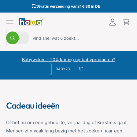
n
r
k
Gratis verzending vanaf € 80 in DE
l
d
el
e
o
c
w
g
o
a
n
S
Z
g
t
g
Alle
Z
e
o
e
e
o
e
n
e
l
e
n
t
k
n
e
k
e
Babyweken – 20% korting op babyproducten*
n
Kortingscode
c
i
Kopieer korting
t
n
Gekopieerd
e
o
e
n
r
z
Cadeau ideeën
p
e
r
w
Of het nu om een geboorte, verjaardag of Kerstmis gaat.
o
i
Mensen zijn vaak lang bezig met het zoeken naar een
d
n