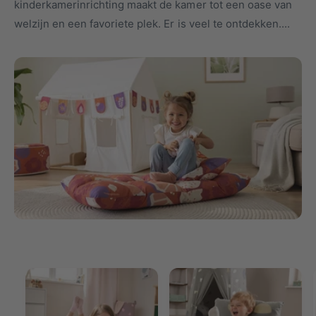
kinderkamerinrichting maakt de kamer tot een oase van
u
k
welzijn en een favoriete plek. Er is veel te ontdekken....
c
e
t
l
t
y
p
e