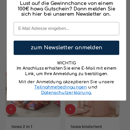
k
kaasjeskruid,
k
50x30cm, abrikoos
Lust auf die Gewinnchance von einem
e
glanzend effect
e
87012
100€ howa Gutschein? Dann melden Sie
l
87051
l
sich hier bei unserem Newsletter an.
N
16,95 €
w
w
N
46,95 €
o
Incl. btw. Verzending berekend bij
a
a
Email
afrekenen
o
r
Incl. btw. Verzending berekend bij
g
g
afrekenen
r
m
e
e
m
n
n
a
t
t
a
l
Winkelwagen
Winkelwagen
zum Newsletter anmelden
o
o
l
e
e
e
e
p
v
v
p
r
WICHTIG
o
o
r
i
Im Anschluss erhalten Sie eine E-Mail mit einem
e
e
i
j
Link, um Ihre Anmeldung zu bestätigen.
g
g
j
s
e
e
Mit der Anmeldung akzeptieren Sie unsere
s
n
n
Teilnahmebedingungen
und
Datenschutzerklärung.
A
A
a
a
n
n
w
howa 2 in 1
w
howa kindertent