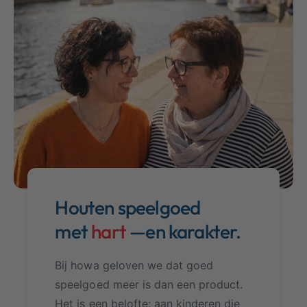
u
k
c
e
t
l
t
y
p
e
Houten speelgoed
met
hart
—en karakter.
Bij howa geloven we dat goed
speelgoed meer is dan een product.
Het is een belofte: aan kinderen die