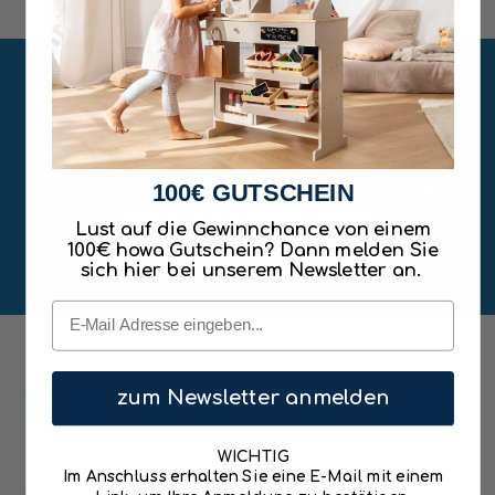
"
Goed speelgoed bevordert de fantasie, gaat
decennia mee — en vertelt over een jeugd
100€ GUTSCHEIN
waarin echte dingen telden.
Lust auf die Gewinnchance von einem
100€ howa Gutschein? Dann melden Sie
HOWA SPIELWAREN GMBH · NEUSTADT BEI COBURG
sich hier bei unserem Newsletter an.
Email
Kinderkeukens & accessoires
zum Newsletter anmelden
Speelkeukens in modern design, die bedrieglijk
WICHTIG
veel lijken op echte keukens.
Im Anschluss erhalten Sie eine E-Mail mit einem
Winkeltjes & Winkeltjesaccessoires