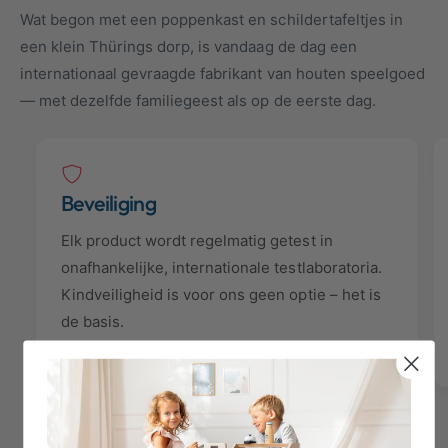
Wat begon met een poppenkast en schildertafeltjes in
een klein Thürings dorp, is vandaag de dag een
internationaal gevraagde fabrikant van houten speelgoed
— met dezelfde familiegeest als op de eerste dag.
Beveiliging
Elk product wordt regelmatig getest in
onafhankelijke, internationale testlaboratoria.
Kindveiligheid is voor ons geen optie – het is
de basis.