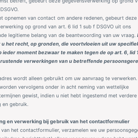
mst betreft, gebeurt deze gegevensverwerking op grond va
b DSGVO.
et opnemen van contact om andere redenen, gebeurt deze
rwerking op grond van art. 6 lid 1 sub f DSGVO uit ons
de legitieme belang van de beantwoording van uw vraag.
 u het recht, op gronden, die voortvloeien uit uw specifie
op ieder moment bezwaar te maken tegen de op art. 6, lid 1
ustende verwerkingen van u betreffende persoonsgere
.
adres wordt alleen gebruikt om uw aanvraag te verwerken
orden vervolgens onder in acht neming van wettelijke
ermijnen gewist, indien u niet hebt ingestemd met verdere
 en gebruik.
g en verwerking bij gebruik van het contactformulier
k van het contactformulier, verzamelen we uw persoonsge