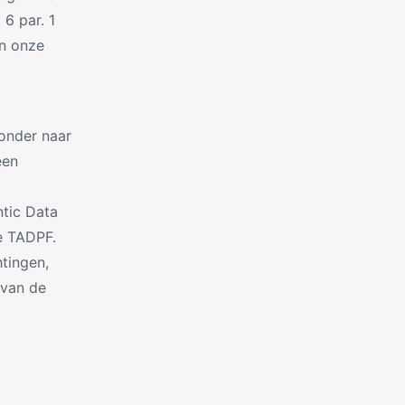
6 par. 1
an onze
zonder naar
een
ntic Data
e TADPF.
tingen,
 van de