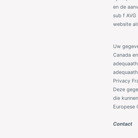
en de aanv
sub f AVG 
website a
Uw gegeven
Canada en 
adequaathe
adequaathe
Privacy Fr
Deze gegev
die kunne
Europese 
Contact