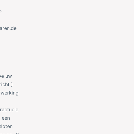
e
aren.de
 we uw
icht )
rwerking
.
ractuele
r een
sloten