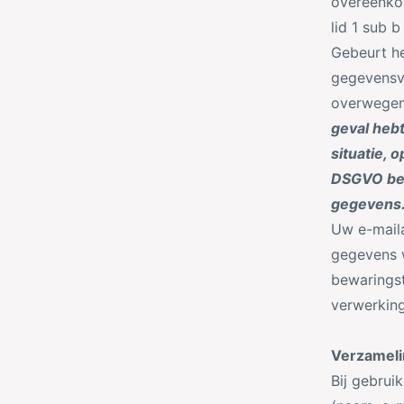
overeenko
lid 1 sub 
Gebeurt h
gegevensve
overwegen
geval hebt
situatie, 
DSGVO ber
gegevens
Uw e-mail
gegevens w
bewaringst
verwerking
Verzamelin
Bij gebrui