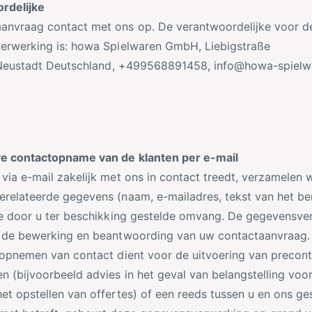
rdelijke
anvraag contact met ons op. De verantwoordelijke voor d
erwerking is:
howa Spielwaren GmbH,
Liebigstraße
Neustadt
Deutschland,
+499568891458,
info@howa-spielw
ve contactopname van de klanten per e-mail
via e-mail zakelijk met ons in contact treedt, verzamelen
relateerde gegevens (naam, e-mailadres, tekst van het ber
de door u ter beschikking gestelde omvang. De gegevensve
r de bewerking en beantwoording van uw contactaanvraag
 opnemen van contact dient voor de uitvoering van precont
n (bijvoorbeeld advies in het geval van belangstelling voo
et opstellen van offertes) of een reeds tussen u en ons ge