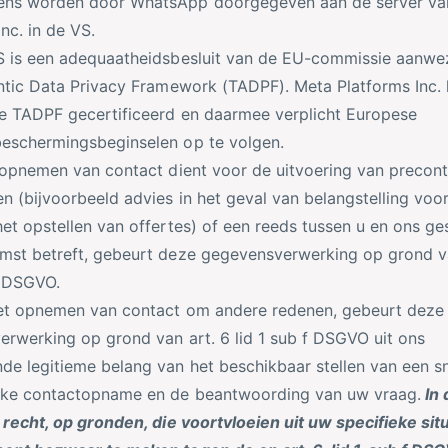
ns worden door WhatsApp doorgegeven aan de server va
Inc. in de VS.
 is een adequaatheidsbesluit van de EU-commissie aanwez
ntic Data Privacy Framework (TADPF). Meta Platforms Inc. 
e TADPF gecertificeerd en daarmee verplicht Europese
eschermingsbeginselen op te volgen.
 opnemen van contact dient voor de uitvoering van precont
n (bijvoorbeeld advies in het geval van belangstelling voo
et opstellen van offertes) of een reeds tussen u en ons ge
mst betreft, gebeurt deze gegevensverwerking op grond va
b DSGVO.
et opnemen van contact om andere redenen, gebeurt deze
rwerking op grond van art. 6 lid 1 sub f DSGVO uit ons
e legitieme belang van het beschikbaar stellen van een sn
jke contactopname en de beantwoording van uw vraag.
In 
 recht, op gronden, die voortvloeien uit uw specifieke situ