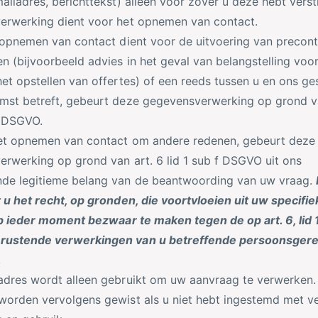
ailadres, berichttekst) alleen voor zover u deze hebt verst
erwerking dient voor het opnemen van contact.
 opnemen van contact dient voor de uitvoering van precont
n (bijvoorbeeld advies in het geval van belangstelling voo
et opstellen van offertes) of een reeds tussen u en ons ge
mst betreft, gebeurt deze gegevensverwerking op grond va
b DSGVO.
et opnemen van contact om andere redenen, gebeurt deze
rwerking op grond van art. 6 lid 1 sub f DSGVO uit ons
de legitieme belang van de beantwoording van uw vraag.
 u het recht, op gronden, die voortvloeien uit uw specifie
op ieder moment bezwaar te maken tegen de op art. 6, lid 1
ustende verwerkingen van u betreffende persoonsgere
.
adres wordt alleen gebruikt om uw aanvraag te verwerken
orden vervolgens gewist als u niet hebt ingestemd met v