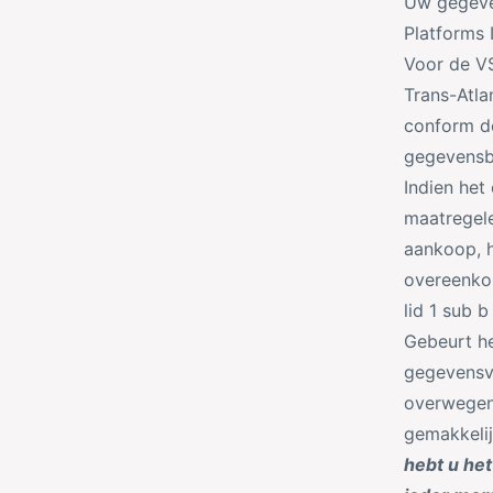
Uw gegeve
Platforms 
Voor de VS
Trans-Atla
conform d
gegevensb
Indien het
maatregele
aankoop, h
overeenko
lid 1 sub 
Gebeurt h
gegevensve
overwegend
gemakkeli
hebt u het