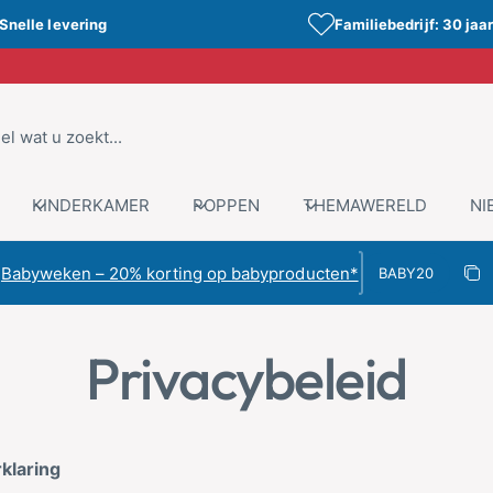
Snelle levering
Familiebedrijf: 30 jaar
KINDERKAMER
POPPEN
THEMAWERELD
NI
Kortingscode
Babyweken – 20% korting op babyproducten*
Kop
Gekopieer
Privacybeleid
klaring