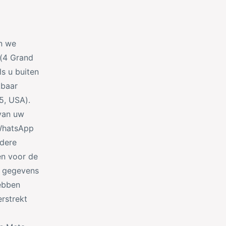
en we
 (4 Grand
ls u buiten
kbaar
25, USA).
van uw
 WhatsApp
ndere
en voor de
d gegevens
hebben
rstrekt