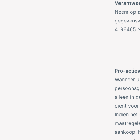
Verantwoo
Neem op a
gegevensv
4,
96465
Pro-actie
Wanneer u 
persoonsge
alleen in 
dient voo
Indien het
maatregele
aankoop, h