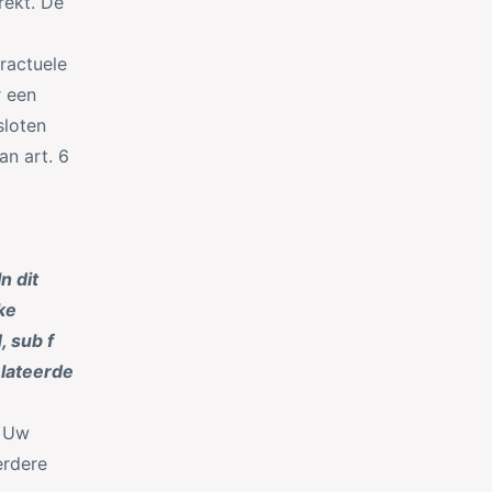
rekt. De
ractuele
r een
sloten
n art. 6
In dit
ke
, sub f
lateerde
. Uw
erdere