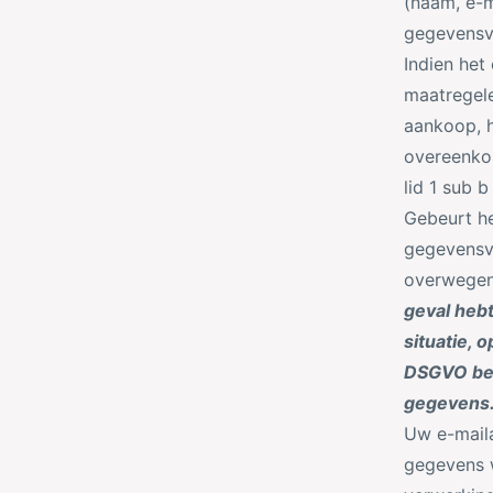
(naam, e-m
gegevensv
Indien het
maatregele
aankoop, h
overeenko
lid 1 sub 
Gebeurt h
gegevensve
overwegen
geval hebt
situatie, 
DSGVO ber
gegevens
Uw e-mail
gegevens w