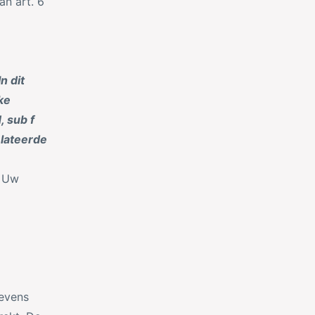
n art. 6
In dit
ke
, sub f
lateerde
. Uw
gevens