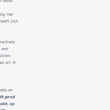
n Meta
ig: het
heeft zich
ractuele
r een
sloten
n art. 6
elle en
dit geval
atie, op