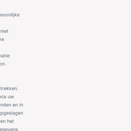
soonlijke
niet
re
matie
on.
strekken.
via uw
onden en in
opgeslagen
en het
gegevens