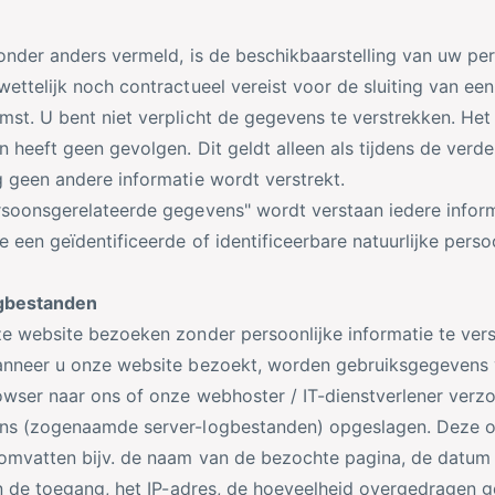
ronder anders vermeld, is de beschikbaarstelling van uw per
ettelijk noch contractueel vereist voor de sluiting van een
st. U bent niet verplicht de gegevens te verstrekken. Het 
n heeft geen gevolgen. Dit geldt alleen als tijdens de verde
 geen andere informatie wordt verstrekt.
soonsgerelateerde gegevens" wordt verstaan iedere infor
e een geïdentificeerde of identificeerbare natuurlijke perso
gbestanden
e website bezoeken zonder persoonlijke informatie te ver
anneer u onze website bezoekt, worden gebruiksgegevens 
owser naar ons of onze webhoster / IT-dienstverlener verz
ns (zogenaamde server-logbestanden) opgeslagen. Deze 
omvatten bijv. de naam van de bezochte pagina, de datum 
an de toegang, het IP-adres, de hoeveelheid overgedragen 