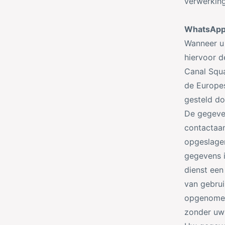
verwerking
WhatsApp
Wanneer u 
hiervoor d
Canal Squa
de Europe
gesteld d
De gegeve
contactaa
opgeslage
gegevens i
dienst een
van gebrui
opgenomen
zonder uw