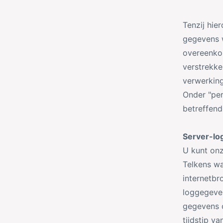
u
k
Tenzij hie
c
e
gegevens w
t
l
overeenkom
t
verstrekke
y
verwerking
p
Onder "per
e
betreffend
Server-lo
U kunt onz
Telkens w
internetbr
loggegeve
gegevens 
tijdstip v