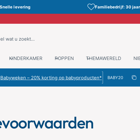
Snelle levering
Familiebedrijf: 30 jaar
KINDERKAMER
POPPEN
THEMAWERELD
NI
Kortingscode
Babyweken – 20% korting op babyproducten*
Kop
Gekopieer
ievoorwaarden