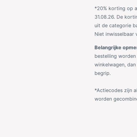
u
k
*20% korting op al
c
e
31.08.26. De kort
t
l
uit de categorie 
t
Niet inwisselbaar
y
Belangrijke opmer
p
bestelling worden
e
winkelwagen, dan 
begrip.
*Actiecodes zijn a
worden gecombin