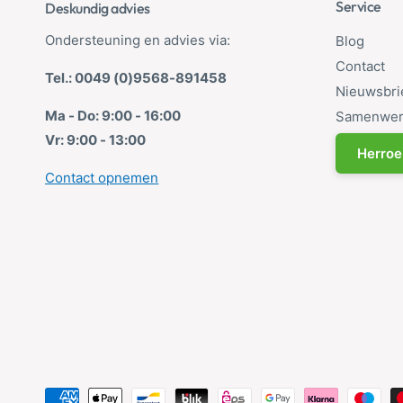
Service
Deskundig advies
Ondersteuning en advies via:
Blog
Contact
Tel.: 0049 (0)9568-891458
Nieuwsbri
Ma - Do: 9:00 - 16:00
Samenwer
Vr: 9:00 - 13:00
Herroe
Contact opnemen
B