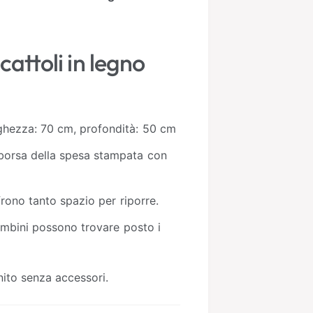
a
g
a
cattoli in legno
m
e
n
t
rghezza: 70 cm, profondità: 50 cm
o
 borsa della spesa stampata con
ffrono tanto spazio per riporre.
 bambini possono trovare posto i
rnito senza accessori.