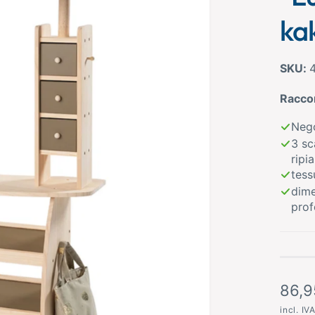
ka
Racco
Nego
3 sc
ripia
tess
dime
prof
P
86,9
r
incl. IV