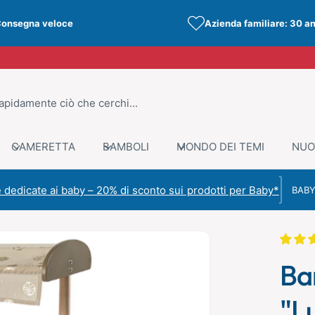
onsegna veloce
Azienda familiare: 30 a
CAMERETTA
BAMBOLI
MONDO DEI TEMI
NUO
Codice s
 dedicate ai baby – 20% di sconto sui prodotti per Baby*
C
Ba
"L