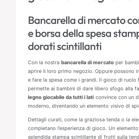
g
m
o
a
d
Bancarella di mercato co
a
l
l
e
l
e borsa della spesa stamp
e
dorati scintillanti
r
i
Con la nostra
bancarella di mercato
per bambin
a
aprire il loro primo negozio. Oppure possono i
e fare la spesa come i grandi. Il gioco di ruolo
permette ai bambini di dare libero sfogo alla fa
legno giocabile da tutti i lati
convince con un de
moderno, diventando un elemento visivo di spi
Dettagli curati, come la graziosa tenda o la el
completano l’esperienza di gioco. Un elemento 
splendida stampa scintillante di frutti sulla tend