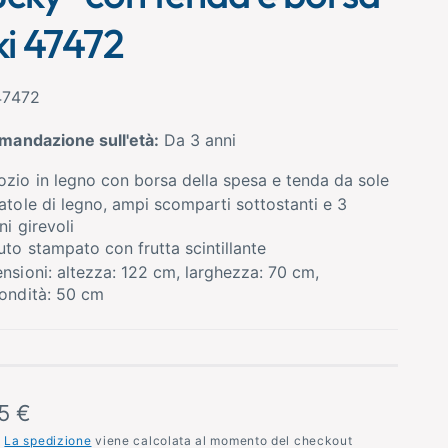
ki 47472
47472
mandazione sull'età:
Da 3 anni
zio in legno con borsa della spesa e tenda da sole
atole di legno, ampi scomparti sottostanti e 3
ni girevoli
uto stampato con frutta scintillante
nsioni: altezza: 122 cm, larghezza: 70 cm,
ondità: 50 cm
5 €
A
La spedizione
viene calcolata al momento del checkout