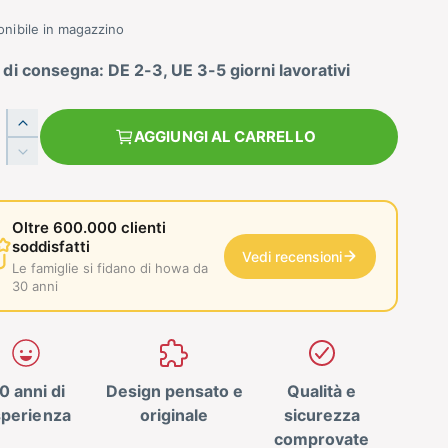
onibile in magazzino
di consegna: DE 2-3, UE 3-5 giorni lavorativi
A
AGGIUNGI AL CARRELLO
u
R
m
i
e
d
n
u
Oltre 600.000 clienti
t
c
soddisfatti
a
Vedi recensioni
i
Le famiglie si fidano di howa da
l
l
30 anni
a
a
q
q
u
u
a
a
n
0 anni di
Design pensato e
Qualità e
n
t
t
sperienza
originale
sicurezza
i
i
comprovate
t