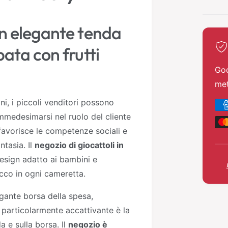
m
o
d
n elegante tenda
a
l
e
ata con frutti
God
met
i, i piccoli venditori possono
M
mmedesimarsi nel ruolo del cliente
e
 favorisce le competenze sociali e
t
ntasia. Il
negozio di giocattoli in
o
sign adatto ai bambini e
d
cco in ogni cameretta.
i
d
egante borsa della spesa,
i
particolarmente accattivante è la
p
a e sulla borsa. Il
negozio è