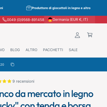
nni
Produttore di giocattoli in legno e altro
A
C
Germania (EUR €, IT)
0049 (0)9568-891458
c
a
c
rr
e
e
d
ll
VO
BLOG
ALTRO
PACCHETTI
SALE
i
o
conto
Copia sconto
opiato
9 recensioni
nco da mercato in legno
ucky" con tenda e borsa