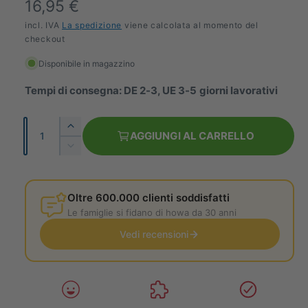
l
P
16,95 €
l
r
incl. IVA
La spedizione
viene calcolata al momento del
e
checkout
e
r
Disponibile in magazzino
z
i
Tempi di consegna: DE 2-3, UE 3-5 giorni lavorativi
a
z
o
Q
A
AGGIUNGI AL CARRELLO
n
u
u
R
m
a
i
o
e
d
n
n
r
u
Oltre 600.000 clienti soddisfatti
t
t
c
m
Le famiglie si fidano di howa da 30 anni
i
a
i
l
Vedi recensioni
t
a
l
a
a
à
l
q
q
u
u
e
a
a
n