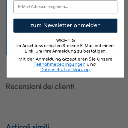
0
Email
0
c
Il tuo messaggio
*
c
m
m
+
+
5
zum Newsletter anmelden
5
0
0
x
x
WICHTIG
Invia
3
3
Im Anschluss erhalten Sie eine E-Mail mit einem
0
0
Link, um Ihre Anmeldung zu bestätigen.
c
c
Mit der Anmeldung akzeptieren Sie unsere
m
m
Teilnahmebedingungen
und
m
m
Datenschutzerklärung.
a
a
l
l
Recensioni dei clienti
v
v
a
a
,
,
e
e
f
f
f
f
e
e
Articoli simili
t