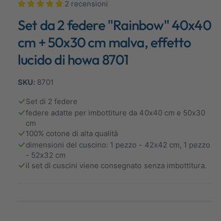
2 recensioni
1
b
i
Set da 2 federe "Rainbow" 40x40
i
n
m
l
o
cm + 50x30 cm malva, effetto
d
e
a
lucido di howa 8701
l
n
i
t
e
à
8701
l
m
o
l
Set di 2 federe
d
a
federe adatte per imbottiture da 40x40 cm e 50x30
a
l
cm
e
v
100% cotone di alta qualità
i
dimensioni del cuscino: 1 pezzo - 42x42 cm, 1 pezzo
s
- 52x32 cm
il set di cuscini viene consegnato senza imbottitura.
t
a
g
a