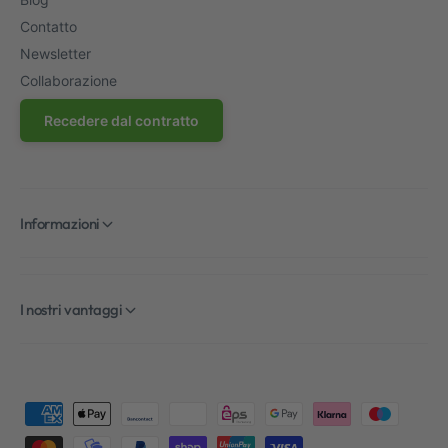
Contatto
Newsletter
Collaborazione
Recedere dal contratto
Informazioni
I nostri vantaggi
M
e