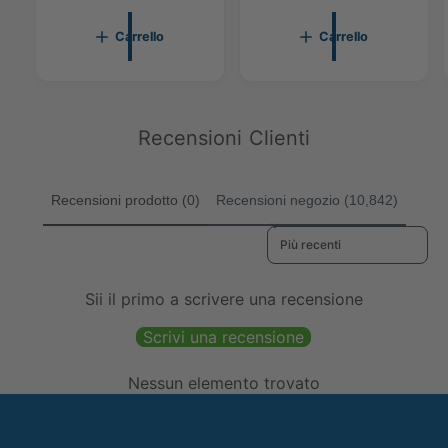
e
e
o
n
l
l
n
o
Carrello
Carrello
l
l
o
r
o
o
r
m
m
a
a
l
l
e
Recensioni Clienti
e
Recensioni prodotto (0)
Recensioni negozio (10,842)
Sort reviews by
Sii il primo a scrivere una recensione
Scrivi una recensione
Nessun elemento trovato