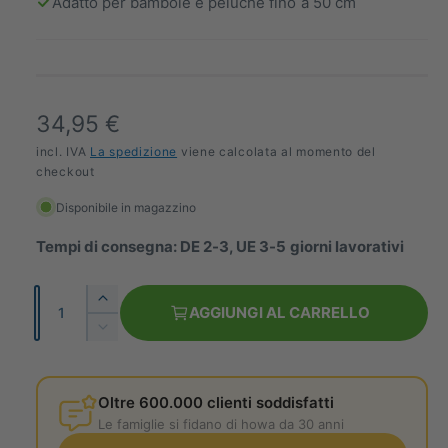
l
Adatto per bambole e peluche fino a 50 cm
l
e
r
i
P
34,95 €
a
r
incl. IVA
La spedizione
viene calcolata al momento del
checkout
e
Disponibile in magazzino
z
Tempi di consegna: DE 2-3, UE 3-5 giorni lavorativi
z
o
Q
A
AGGIUNGI AL CARRELLO
n
u
u
R
m
a
i
o
e
d
n
n
r
u
Oltre 600.000 clienti soddisfatti
t
t
c
m
Le famiglie si fidano di howa da 30 anni
i
a
i