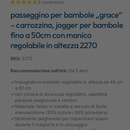
3 recensioni
1
b
i
passeggino per bambole „grace“
i
n
m
l
o
– carrozzina, jogger per bambole
d
e
a
fino a 50cm con manico
l
n
i
regolabile in altezza 2270
t
e
à
l
m
o
2270
l
d
a
a
l
Raccomandazione sull'età:
Da 3 anni
e
v
Impugnatura morbida: regolabile in altezza da 40 cm
i
a 62 cm
s
con cintura di sicurezza regolabile, capottina
t
parasole pieghevole e cestino
Materiale: telaio in metallo e tessuto di facile
a
manutenzione (35% cotone / 65% poliestere)
g
facilmente pieghevole per risparmiare spazio
a
durante il trasporto e lo stoccaggio