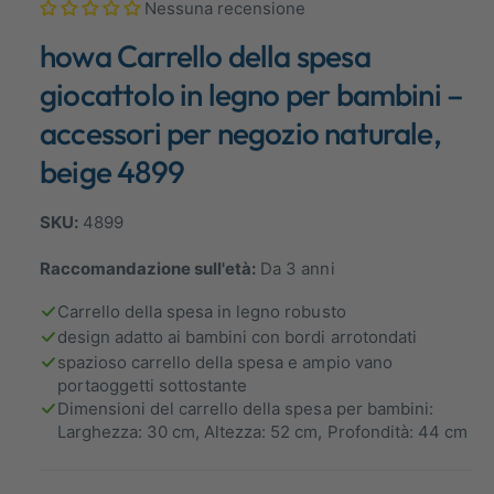
Nessuna recensione
1
b
i
howa Carrello della spesa
i
n
m
l
o
giocattolo in legno per bambini –
d
e
a
accessori per negozio naturale,
l
n
i
beige 4899
t
e
à
l
m
o
4899
l
d
a
a
l
Raccomandazione sull'età:
Da 3 anni
e
v
Carrello della spesa in legno robusto
i
design adatto ai bambini con bordi arrotondati
s
spazioso carrello della spesa e ampio vano
t
portaoggetti sottostante
a
Dimensioni del carrello della spesa per bambini:
Larghezza: 30 cm, Altezza: 52 cm, Profondità: 44 cm
g
a