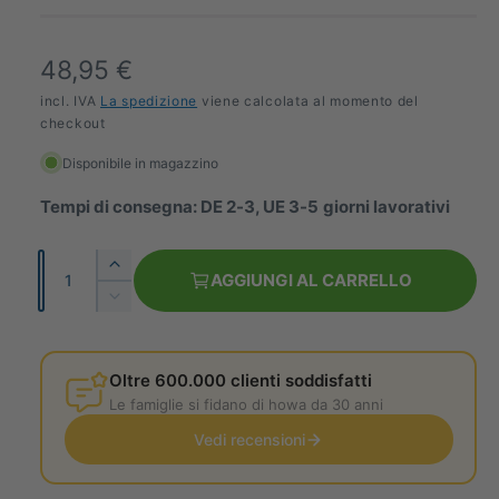
l
l
e
P
48,95 €
r
r
incl. IVA
La spedizione
viene calcolata al momento del
i
checkout
e
a
Disponibile in magazzino
z
Tempi di consegna: DE 2-3, UE 3-5 giorni lavorativi
z
o
Q
A
AGGIUNGI AL CARRELLO
n
u
u
R
m
a
i
o
e
d
n
n
r
u
Oltre 600.000 clienti soddisfatti
t
t
c
m
Le famiglie si fidano di howa da 30 anni
i
a
i
l
Vedi recensioni
t
a
l
a
a
à
l
q
q