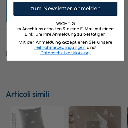
c
c
e
zum Newsletter anmelden
Invia
e
&
&
q
q
WICHTIG
u
u
Im Anschluss erhalten Sie eine E-Mail mit einem
o
o
Link, um Ihre Anmeldung zu bestätigen.
t
t
Mit der Anmeldung akzeptieren Sie unsere
;
;
Teilnahmebedingungen
und
c
Recensioni dei clienti
c
Datenschutzerklärung.
o
o
l
l
o
o
r
r
a
a
t
t
o
Articoli simili
o
-
-
p
p
e
e
r
r
s
s
o