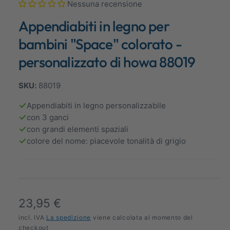
Nessuna recensione
1
b
i
Appendiabiti in legno per
i
n
m
l
o
bambini "Space" colorato -
d
e
a
personalizzato di howa 88019
l
n
i
t
e
à
88019
l
m
o
l
Appendiabiti in legno personalizzabile
d
a
con 3 ganci
a
l
con grandi elementi spaziali
e
v
colore del nome: piacevole tonalità di grigio
i
s
t
a
P
23,95 €
g
a
r
incl. IVA
La spedizione
viene calcolata al momento del
checkout