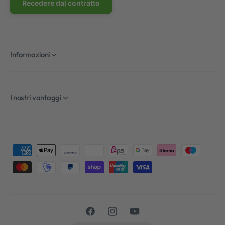
Recedere dal contratto
Informazioni
I nostri vantaggi
M
e
t
o
d
F
I
Y
i