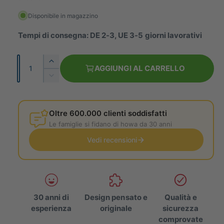
l
e
l
Disponibile in magazzino
z
e
Tempi di consegna: DE 2-3, UE 3-5 giorni lavorativi
z
r
i
o
Q
A
a
AGGIUNGI AL CARRELLO
n
u
u
R
m
a
i
o
e
d
n
n
r
u
Oltre 600.000 clienti soddisfatti
t
t
c
m
Le famiglie si fidano di howa da 30 anni
i
a
i
l
Vedi recensioni
t
a
l
a
a
à
l
q
q
u
u
e
a
a
n
n
30 anni di
Design pensato e
Qualità e
t
t
esperienza
originale
sicurezza
i
i
comprovate
t