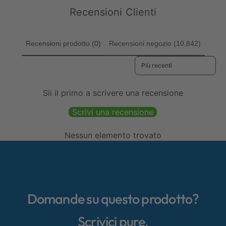
m
a
i
Recensioni Clienti
a
l
c
l
e
o
e
m
Recensioni prodotto (0)
Recensioni negozio (10,842)
p
l
Sort reviews by
e
s
s
Sii il primo a scrivere una recensione
i
v
Scrivi una recensione
e
Nessun elemento trovato
Domande su questo prodotto?
Scrivici pure.