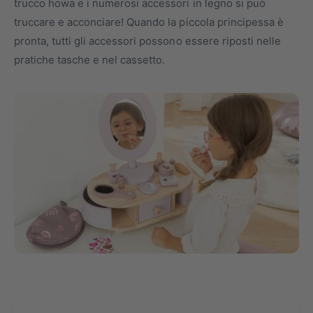
trucco howa e i numerosi accessori in legno si può
p
o
truccare e acconciare! Quando la piccola principessa è
o
n
pronta, tutti gli accessori possono essere riposti nelle
d
e
pratiche tasche e nel cassetto.
i
g
p
o
r
z
o
i
d
o
o
t
t
o