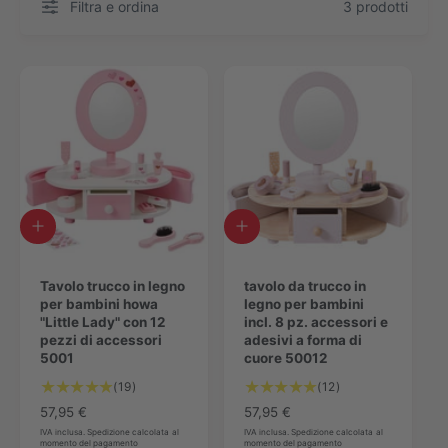
Filtra e ordina
3 prodotti
A
A
g
g
g
g
i
Tavolo trucco in legno
i
tavolo da trucco in
u
per bambini howa
u
legno per bambini
n
"Little Lady" con 12
n
incl. 8 pz. accessori e
g
pezzi di accessori
g
adesivi a forma di
i
5001
i
cuore 50012
a
a
1
1
(19)
(12)
l
l
9
2
c
P
57,95 €
c
P
57,95 €
V
V
a
a
r
r
IVA inclusa. Spedizione calcolata al
IVA inclusa. Spedizione calcolata al
momento del pagamento
a
momento del pagamento
a