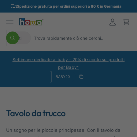
A
t
a
Spedizione gratuita per ordini superiori a 80 € in Germania
e
c
al
r
c
c
r
o
e
n
e
S
C
d
t
ll
Tutti
e
C
e
e
i
e
n
o
r
l
r
u
c
t
e
c
a
Settimane dedicate ai baby – 20% di sconto sui prodotti
o
z
a
per Baby*
Codice sconto
i
n
Copia sconto
o
e
Copiato
n
l
a
n
i
o
Tavolo da trucco
l
s
t
t
Un sogno per le piccole principesse! Con il tavolo da
i
r