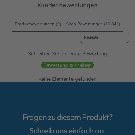
e
i
e
i
Kundenbewertungen
n
n
i
s
i
s
s
n
g
Produktbewertungen (0)
Shop-Bewertungen (10,842)
s
e
g
s
Sort reviews by
e
a
s
m
a
t
Schreiben Sie die erste Bewertung
m
t
Bewertung schreiben
Keine Elemente gefunden
Fragen zu diesem Produkt?
Schreib uns einfach an.