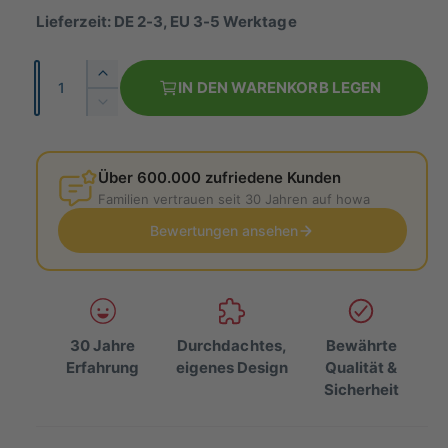
m
Lieferzeit: DE 2-3, EU 3-5 Werktage
a
A
E
l
IN DEN WARENKORB LEGEN
n
r
V
e
h
z
e
ö
r
r
a
h
r
Über 600.000 zufriedene Kunden
h
P
e
i
Familien vertrauen seit 30 Jahren auf howa
l
d
n
r
i
Bewertungen ansehen
g
e
e
e
M
r
i
e
e
n
d
s
g
i
30 Jahre
Durchdachtes,
Bewährte
e
e
Erfahrung
eigenes Design
Qualität &
f
M
Sicherheit
ü
e
r
n
h
g