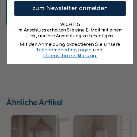
r
t
s
zum Newsletter anmelden
Senden
;
&
a
q
p
WICHTIG
u
Im Anschluss erhalten Sie eine E-Mail mit einem
r
o
Link, um Ihre Anmeldung zu bestätigen.
i
t
c
Mit der Anmeldung akzeptieren Sie unsere
;
o
Teilnahmebedingungen
und
a
Kundenbewertungen
Datenschutzerklärung.
t
p
,
r
H
i
ö
c
h
o
e
t
2
,
Ähnliche Artikel
3
H
5
ö
c
h
m
e
8
2
5
3