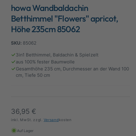
d
howa Wandbaldachin
a
a
l
n
ö
Betthimmel "Flowers" apricot,
f
s
f
Höhe 235cm 85062
n
i
e
n
c
85062
h
t
3in1 Betthimmel, Baldachin & Spielzelt
aus 100% fester Baumwolle
v
Gesamthöhe 235 cm, Durchmesser an der Wand 100
e
cm, Tiefe 50 cm
r
f
ü
g
N
36,95 €
b
a
o
inkl. MwSt. zzgl.
Versand
kosten
r
r
Auf Lager