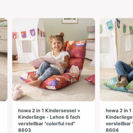
howa 2 in 1 Kindersessel +
howa 2 in 1
Kinderliege - Lehne 6 fach
Kinderliege
verstellbar "colorful red"
verstellbar 
8603
8604