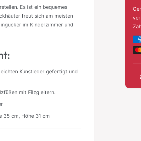
stellen. Es ist ein bequemes
Gen
ickhäuter freut sich am meisten
ver
 Hingucker im Kinderzimmer und
Za
Z
a
nt:
h
l
eleichten Kunstleder gefertigt und
u
n
g
zfüßen mit Filzgleitern.
s
er
m
ite 35 cm, Höhe 31 cm
e
t
h