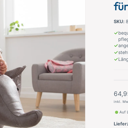
fü
bequ
pfle
ang
steh
Läng
N
64,9
o
inkl. M
r
Auf 
m
Liefer