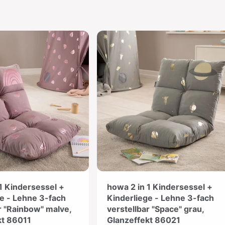
1 Kindersessel +
howa 2 in 1 Kindersessel +
e - Lehne 3-fach
Kinderliege - Lehne 3-fach
r "Rainbow" malve,
verstellbar "Space" grau,
kt 86011
Glanzeffekt 86021