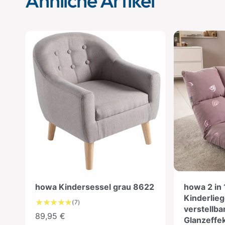
Ähnliche Artikel
howa Kindersessel grau 8622
howa 2 in 
Kinderlieg
7
(7)
verstellba
B
N
89,95 €
Glanzeffe
e