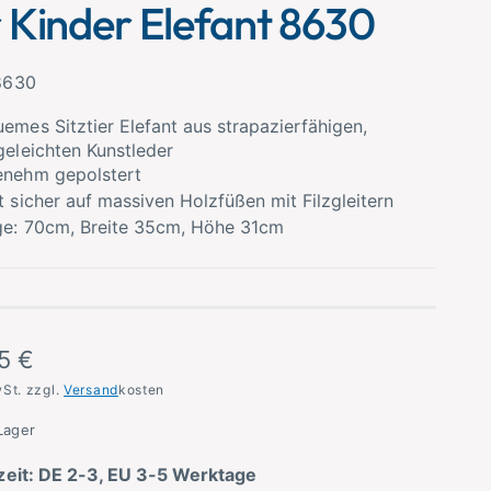
r Kinder Elefant 8630
8630
emes Sitztier Elefant aus strapazierfähigen,
geleichten Kunstleder
enehm gepolstert
t sicher auf massiven Holzfüßen mit Filzgleitern
e: 70cm, Breite 35cm, Höhe 31cm
5 €
wSt. zzgl.
Versand
kosten
Lager
zeit: DE 2-3, EU 3-5 Werktage