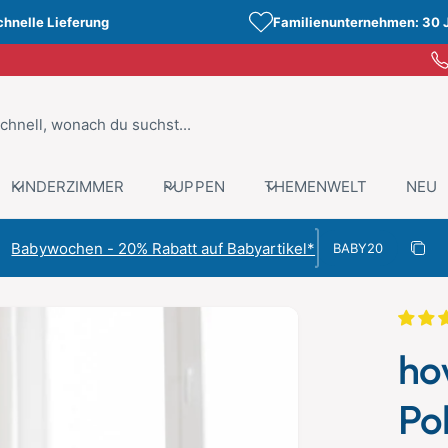
chnelle Lieferung
Familienunternehmen: 30 
KINDERZIMMER
PUPPEN
THEMENWELT
NEU
Rabattcode
Babywochen - 20% Rabatt auf Babyartikel*
Rabat
Kopiert
ho
Po