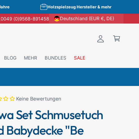
E
W
Jahre
Holzspielzeug Hersteller & mehr
i
a
Deutschland (EUR €, DE)
0049 (0)9568-891458
n
r
l
e
o
n
g
k
g
o
BLOG
MEHR
BUNDLES
SALE
e
r
n
b
t kopieren
Keine Bewertungen
wa Set Schmusetuch
d Babydecke "Be