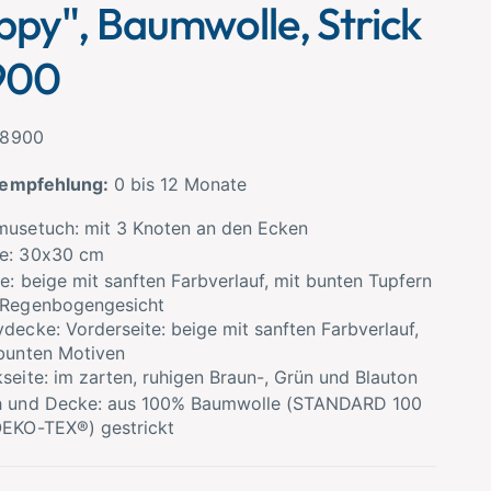
ppy", Baumwolle, Strick
900
18900
sempfehlung:
0 bis 12 Monate
usetuch: mit 3 Knoten an den Ecken
e: 30x30 cm
e: beige mit sanften Farbverlauf, mit bunten Tupfern
 Regenbogengesicht
decke: Vorderseite: beige mit sanften Farbverlauf,
bunten Motiven
seite: im zarten, ruhigen Braun-, Grün und Blauton
h und Decke: aus 100% Baumwolle (STANDARD 100
EKO-TEX®) gestrickt