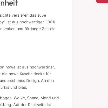
nheit
g
s
ichts verzieren das süße
m
" ist aus hochwertiger, 100%
e
henken und für lange Zeit ein
t
h
o
d
e
n
von howa ist aus hochwertiger,
 die howa Kuscheldecke für
 wunderschönes Design. An den
ürkis und blau.
enbogen, Wolke, Sonne, Mond und
ckfang. Auf der Rückseite ist