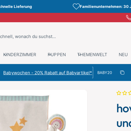
chnelle Lieferung
Familienunternehmen: 30 
KINDERZIMMER
PUPPEN
THEMENWELT
NEU
Rabattcode
Babywochen - 20% Rabatt auf Babyartikel*
Rabat
Kopiert
ho
un