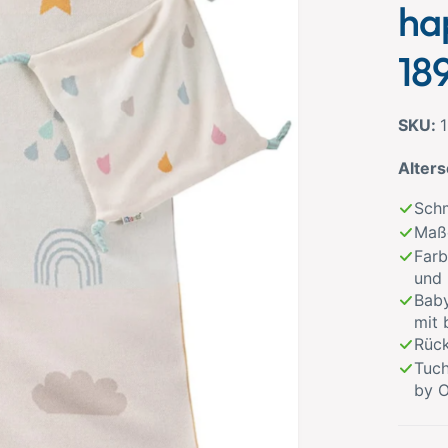
ha
18
Alter
Schm
Maß
Farb
und
Baby
mit 
Rück
Tuc
by O