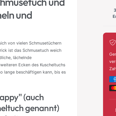
chmusetuch und
s
3
eln und
E
sich von vielen Schmusetüchern
rick ist das Schmusetuch weich
Gen
dliche, lächelnde
ver
 weiteren Ecken des Kuscheltuchs
Za
so lange beschäftigen kann, bis es
Z
a
h
appy" (auch
l
heltuch genannt)
u
n