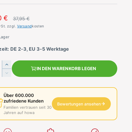
0 €
N
37,95 €
wSt. zzgl.
o
Versand
kosten
r
Lager
m
zeit: DE 2-3, EU 3-5 Werktage
a
l
E
IN DEN WARENKORB LEGEN
r
V
e
h
e
r
ö
r
h
r
P
Über 600.000
e
i
zufriedene Kunden
d
Bewertungen ansehen
r
n
Familien vertrauen seit 30
i
g
Jahren auf howa
e
e
e
M
i
r
e
e