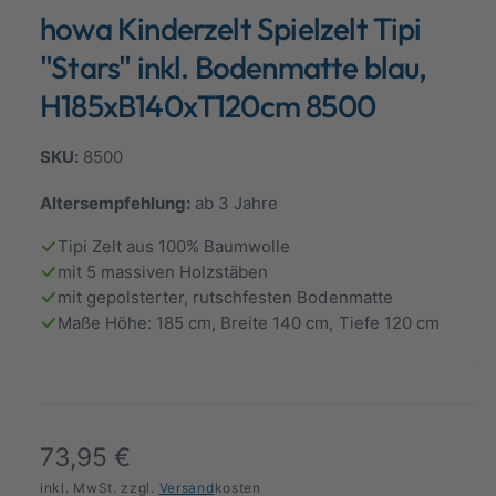
d
howa Kinderzelt Spielzelt Tipi
a
a
l
n
ö
"Stars" inkl. Bodenmatte blau,
f
s
f
H185xB140xT120cm 8500
n
i
e
n
c
8500
h
t
Altersempfehlung:
ab 3 Jahre
v
Tipi Zelt aus 100% Baumwolle
e
mit 5 massiven Holzstäben
r
mit gepolsterter, rutschfesten Bodenmatte
f
Maße Höhe: 185 cm, Breite 140 cm, Tiefe 120 cm
ü
g
b
a
N
73,95 €
r
o
inkl. MwSt. zzgl.
Versand
kosten