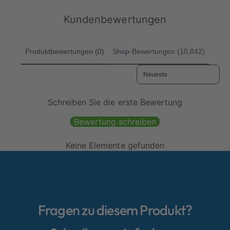
r
e
m
n
n
P
i
Kundenbewertungen
8
r
s
5
e
0
i
0
Produktbewertungen (0)
Shop-Bewertungen (10,842)
s
Sort reviews by
Schreiben Sie die erste Bewertung
Bewertung schreiben
Keine Elemente gefunden
Fragen zu diesem Produkt?