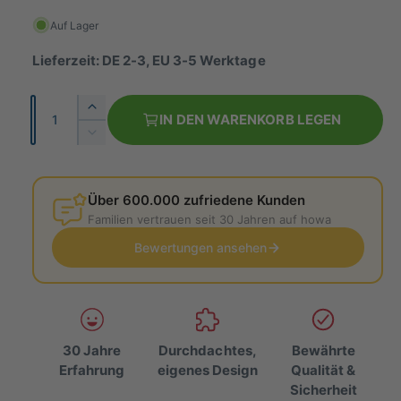
r
Auf Lager
m
Lieferzeit: DE 2-3, EU 3-5 Werktage
a
A
E
l
IN DEN WARENKORB LEGEN
n
r
V
e
h
z
e
ö
r
r
a
h
r
Über 600.000 zufriedene Kunden
h
P
e
i
Familien vertrauen seit 30 Jahren auf howa
l
d
n
r
i
Bewertungen ansehen
g
e
e
e
M
r
i
e
e
n
d
s
g
i
30 Jahre
Durchdachtes,
Bewährte
e
e
Erfahrung
eigenes Design
Qualität &
f
M
Sicherheit
ü