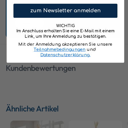
o
r
t
s
zum Newsletter anmelden
;
&
i
q
Senden
n
u
WICHTIG
k
Im Anschluss erhalten Sie eine E-Mail mit einem
o
l
Link, um Ihre Anmeldung zu bestätigen.
t
.
;
Mit der Anmeldung akzeptieren Sie unsere
B
Teilnahmebedingungen
und
i
o
Datenschutzerklärung.
n
d
k
Kundenbewertungen
e
l
n
.
m
B
a
o
t
d
t
e
e
n
Ähnliche Artikel
b
m
l
a
a
t
u