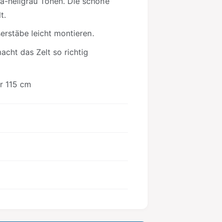
a-hellgrau Tönen. Die schöne
t
t.
h
serstäbe leicht montieren.
o
cht das Zelt so richtig
d
e
n
r 115 cm