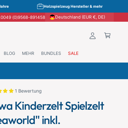
E
W
Jahre
Holzspielzeug Hersteller & mehr
i
a
Deutschland (EUR €, DE)
0049 (0)9568-891458
n
r
l
e
o
n
g
k
g
o
BLOG
MEHR
BUNDLES
SALE
e
r
n
b
t kopieren
1 Bewertung
a Kinderzelt Spielzelt
aworld" inkl.