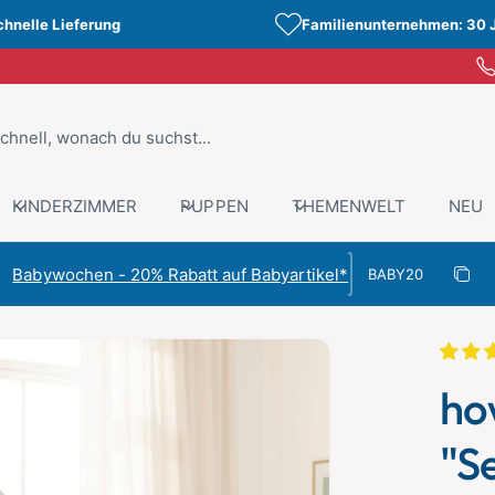
chnelle Lieferung
Familienunternehmen: 30 
KINDERZIMMER
PUPPEN
THEMENWELT
NEU
Rabattcode
Babywochen - 20% Rabatt auf Babyartikel*
Rabat
Kopiert
how
"Se