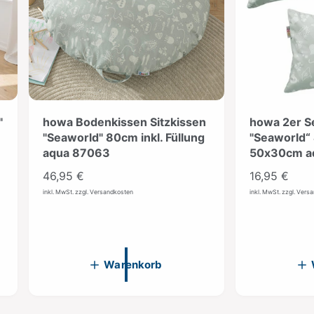
"
howa Bodenkissen Sitzkissen
howa 2er S
"Seaworld" 80cm inkl. Füllung
"Seaworld“
aqua 87063
50x30cm a
N
46,95 €
N
16,95 €
o
o
inkl. MwSt. zzgl. Versandkosten
inkl. MwSt. zzgl. Vers
r
r
m
m
a
a
l
l
Warenkorb
e
e
r
r
P
P