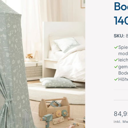
Bo
14
Spie
mod
leic
gemü
Bod
Höhe
N
84,9
o
inkl. M