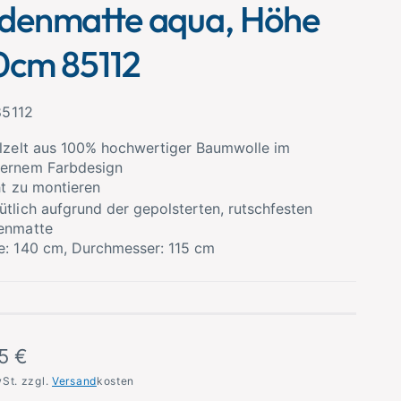
denmatte aqua, Höhe
0cm 85112
85112
lzelt aus 100% hochwertiger Baumwolle im
ernem Farbdesign
ht zu montieren
tlich aufgrund der gepolsterten, rutschfesten
enmatte
: 140 cm, Durchmesser: 115 cm
5 €
wSt. zzgl.
Versand
kosten