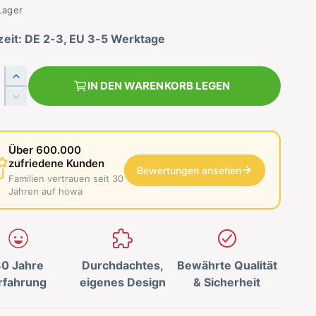
Lager
zeit: DE 2-3, EU 3-5 Werktage
E
IN DEN WARENKORB LEGEN
r
V
h
e
ö
r
h
r
Über 600.000
e
i
zufriedene Kunden
d
Bewertungen ansehen
n
Familien vertrauen seit 30
i
g
Jahren auf howa
e
e
M
r
e
e
n
d
g
0 Jahre
Durchdachtes,
Bewährte Qualität
i
e
e
rfahrung
eigenes Design
& Sicherheit
f
M
ü
e