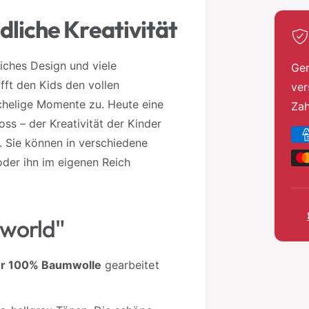
ndliche Kreativität
iches Design und viele
Gen
fft den Kids den vollen
ver
chelige Momente zu. Heute eine
Za
ss – der Kreativität der Kinder
Z
. Sie können in verschiedene
a
oder ihn im eigenen Reich
h
l
u
aworld"
n
g
ger 100% Baumwolle
gearbeitet
s
m
e