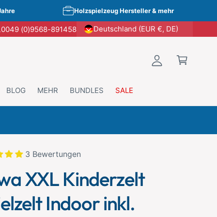
E
W
Jahre
Holzspielzeug Hersteller & mehr
i
a
Deutschland (EUR €, DE)
0049 (0)9568-891458
n
r
l
e
o
n
g
k
g
o
BLOG
MEHR
BUNDLES
SALE
e
r
n
b
t kopieren
3 Bewertungen
wa XXL Kinderzelt
elzelt Indoor inkl.