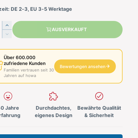
zeit: DE 2-3, EU 3-5 Werktage
E
AUSVERKAUFT
r
V
h
e
ö
r
h
r
Über 600.000
e
i
zufriedene Kunden
d
Bewertungen ansehen
n
Familien vertrauen seit 30
i
g
Jahren auf howa
e
e
M
r
e
e
n
d
g
0 Jahre
Durchdachtes,
Bewährte Qualität
i
e
e
rfahrung
eigenes Design
& Sicherheit
f
M
ü
e
r
n
h