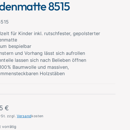
denmatte 8515
8515
lzelt für Kinder inkl. rutschfester, gepolsterter
enmatte
um bespielbar
nstern und Vorhang lässt sich aufrollen
enteile lassen sich nach Belieben öffnen
 100% Baumwolle und massiven,
ammensteckbaren Holzstäben
5 €
wSt. zzgl.
Versand
kosten
t vorrätig