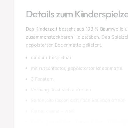
Details zum Kinderspielze
Das Kinderzelt besteht aus 100 % Baumwolle u
zusammensteckbaren Holzstäben. Das Spielzelt 
gepolsterten Bodenmatte geliefert.
rundum bespielbar
mit rutschfester, gepolsterter Bodenmatte
3 Fenstern
Vorhang lässt sich aufrollen
Seitenteile lassen sich nach Belieben öffnen
Farbe: creme – weiß
Maße: Breite 80 cm, Länge 110 cm, Höhe 12