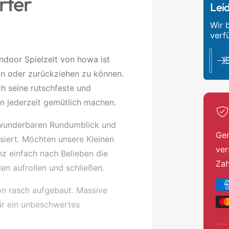
rter
Lei
Wir 
verfü
indoor Spielzelt von howa ist
en oder zurückziehen zu können.
h seine rutschfeste und
n jederzeit gemütlich machen.
 wunderbaren Rundumblick und
Gen
siert. Möchten unsere Kleinen
ver
nz einfach nach Belieben die
Za
len aufrollen und schließen.
Z
ion rasch aufgebaut. Massive
a
für ein unbeschwertes
h
l