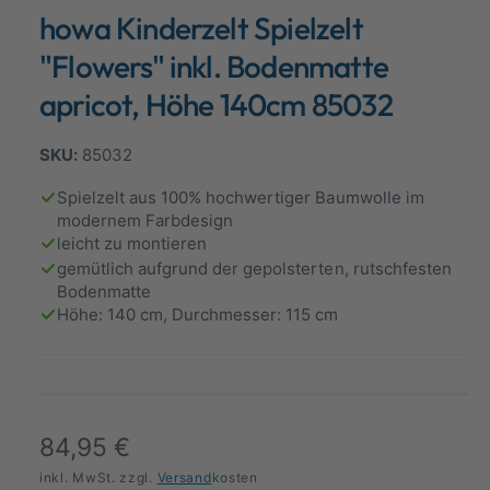
d
howa Kinderzelt Spielzelt
a
a
l
n
ö
"Flowers" inkl. Bodenmatte
f
s
f
apricot, Höhe 140cm 85032
n
i
e
n
c
85032
h
t
Spielzelt aus 100% hochwertiger Baumwolle im
modernem Farbdesign
v
leicht zu montieren
e
gemütlich aufgrund der gepolsterten, rutschfesten
r
Bodenmatte
Höhe: 140 cm, Durchmesser: 115 cm
f
ü
g
b
a
N
84,95 €
r
o
inkl. MwSt. zzgl.
Versand
kosten