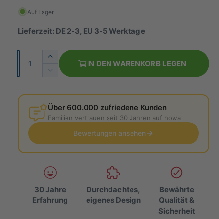
r
Auf Lager
m
Lieferzeit: DE 2-3, EU 3-5 Werktage
a
A
E
l
IN DEN WARENKORB LEGEN
n
r
V
e
h
z
e
ö
r
r
a
h
r
Über 600.000 zufriedene Kunden
h
P
e
i
Familien vertrauen seit 30 Jahren auf howa
l
d
n
r
i
Bewertungen ansehen
g
e
e
e
M
r
i
e
e
n
d
s
g
i
30 Jahre
Durchdachtes,
Bewährte
e
e
Erfahrung
eigenes Design
Qualität &
f
M
Sicherheit
ü
e