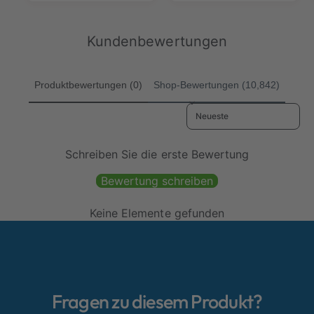
n
n
r
r
n
n
g
g
P
P
e
e
r
r
Kundenbewertungen
n
n
e
e
i
i
i
i
n
n
s
s
Produktbewertungen (0)
Shop-Bewertungen (10,842)
s
s
g
g
Sort reviews by
e
e
s
s
a
a
Schreiben Sie die erste Bewertung
m
m
t
t
Bewertung schreiben
Keine Elemente gefunden
Fragen zu diesem Produkt?