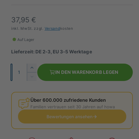
N
37,95 €
o
inkl. MwSt. zzgl.
Versand
kosten
r
Auf Lager
m
Lieferzeit: DE 2-3, EU 3-5 Werktage
a
A
E
l
IN DEN WARENKORB LEGEN
n
r
V
e
h
z
e
ö
r
r
a
h
r
Über 600.000 zufriedene Kunden
h
P
e
i
Familien vertrauen seit 30 Jahren auf howa
l
d
n
r
i
Bewertungen ansehen
g
e
e
e
M
r
i
e
e