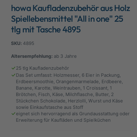
d
howa Kaufladenzubehör aus Holz
a
a
l
n
ö
Spiellebensmittel "All in one" 25
f
s
f
tlg mit Tasche 4895
n
i
e
n
c
4895
h
t
Altersempfehlung:
ab 3 Jahre
v
25 tlg Kaufladenzubehör
e
Das Set umfasst: Holzmesser, 6 Eier in Packung,
r
Erdbeersmoothie, Orangenmarmelade, Erdbeere,
Banane, Karotte, Weintrauben, 1 Croissant, 1
f
Brötchen, Fisch, Käse, Milchflasche, Butter, 2
ü
Stückchen Schokolade, Herzlolli, Wurst und Käse
g
sowie Einkaufstasche aus Stoff
b
eignet sich hervorragend als Grundausstattung oder
Erweiterung für Kaufläden und Spielküchen
a
r