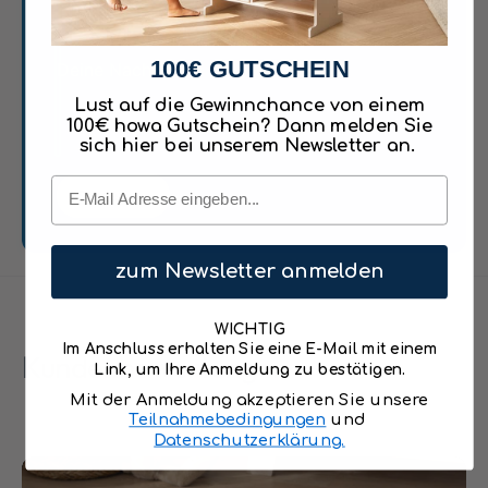
E-Mail
*
l
durchgeschnitten und im Anschluss wieder
s
l
zusammengesetzt werden. So kann die
m
e
i
100€ GUTSCHEIN
motorische Funktion des Kindes beim
Deine Nachricht
*
b
t
e
Schneiden spielend gefördert werden.
Lust auf die Gewinnchance von einem
t
n
100€ howa Gutschein? Dann melden Sie
e
s
Das "All in one" Spielzeug Lebensmittel Set
sich hier bei unserem Newsletter an.
l
m
eignet sich hervorragend als erste
&
Email
i
Senden
q
Grundausstattung oder tolle Erweiterung für
t
u
t
bereits vorhandene Kaufläden und Spielküchen
o
e
oder als Set für Kinder zum spielerischen
t
zum Newsletter anmelden
l
Kennenlernen der unterschiedlichen
;
&
A
Lebensmittel.
q
WICHTIG
l
u
Im Anschluss erhalten Sie eine E-Mail mit einem
Kundenbewertungen
l
o
Link, um Ihre Anmeldung zu bestätigen.
Details Spiellebensmittel Set "All in
i
t
Mit der Anmeldung akzeptieren Sie unsere
one":
n
;
Teilnahmebedingungen
und
o
A
Datenschutzerklärung.
Das Set umfasst: Holzmesser, 6 Eier in
n
l
e
Packung, Erdbeersmoothie,
l