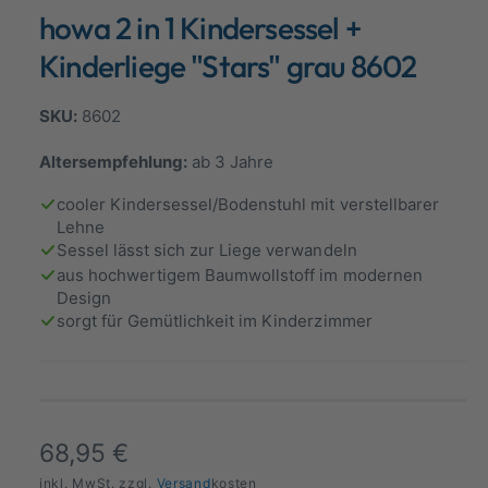
d
howa 2 in 1 Kindersessel +
a
a
l
n
ö
Kinderliege "Stars" grau 8602
f
s
f
n
i
8602
e
n
c
Altersempfehlung:
ab 3 Jahre
h
t
cooler Kindersessel/Bodenstuhl mit verstellbarer
v
Lehne
Sessel lässt sich zur Liege verwandeln
e
aus hochwertigem Baumwollstoff im modernen
r
Design
f
sorgt für Gemütlichkeit im Kinderzimmer
ü
g
b
a
N
68,95 €
r
inkl. MwSt. zzgl.
Versand
kosten