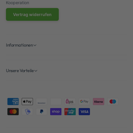
Kooperation
Vertrag widerrufen
Informationen
Unsere Vorteile
Z
a
h
l