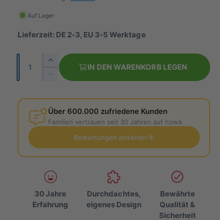
o
r
Auf Lager
m
Lieferzeit: DE 2-3, EU 3-5 Werktage
a
A
E
l
IN DEN WARENKORB LEGEN
n
r
V
e
h
z
e
ö
r
r
a
h
r
Über 600.000 zufriedene Kunden
h
P
e
i
Familien vertrauen seit 30 Jahren auf howa
l
d
n
r
i
Bewertungen ansehen
g
e
e
e
M
r
i
e
e
n
d
s
g
i
30 Jahre
Durchdachtes,
Bewährte
e
e
Erfahrung
eigenes Design
Qualität &
f
M
Sicherheit
ü