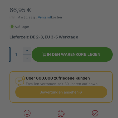
N
66,95 €
o
inkl. MwSt. zzgl.
Versand
kosten
r
Auf Lager
m
Lieferzeit: DE 2-3, EU 3-5 Werktage
a
A
E
l
IN DEN WARENKORB LEGEN
n
r
V
e
h
z
e
ö
r
r
a
h
r
Über 600.000 zufriedene Kunden
h
P
e
i
Familien vertrauen seit 30 Jahren auf howa
l
d
n
r
i
Bewertungen ansehen
g
e
e
e
M
r
i
e
e
n
d
s