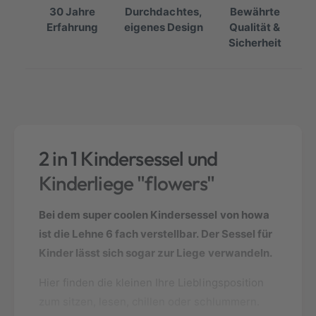
g
i
30 Jahre
Durchdachtes,
Bewährte
e
e
Erfahrung
eigenes Design
Qualität &
f
M
Sicherheit
ü
e
r
n
h
g
o
e
w
f
a
ü
2
r
i
2 in 1 Kindersessel und
h
n
o
Kinderliege "flowers"
1
w
K
a
i
Bei dem super coolen Kindersessel von howa
2
n
i
ist die Lehne 6 fach verstellbar. Der Sessel für
d
n
Kinder lässt sich sogar zur Liege verwandeln.
e
1
r
K
Hier finden die kleinen Ihre Lieblingsposition
s
i
e
zum sitzen, lesen, chillen oder schlummern.
n
s