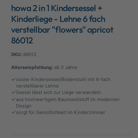
d
howa 2 in 1 Kindersessel +
a
a
l
n
ö
Kinderliege - Lehne 6 fach
f
s
f
verstellbar "flowers" apricot
n
i
e
86012
n
c
h
86012
t
v
Altersempfehlung:
ab 3 Jahre
e
cooler Kindersessel/Bodenstuhl mit 6-fach
r
verstellbarer Lehne
f
Sessel lässt sich zur Liege verwandeln
ü
aus hochwertigem Baumwollstoff im modernen
g
Design
sorgt für Gemütlichkeit im Kinderzimmer
b
a
r