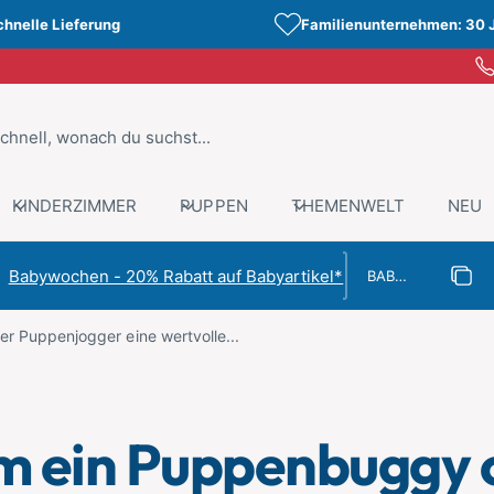
chnelle Lieferung
Familienunternehmen: 30 
KINDERZIMMER
PUPPEN
THEMENWELT
NEU
Rabattcode
Babywochen - 20% Rabatt auf Babyartikel*
Rabat
Kopiert
 Puppenjogger eine wertvolle...
 ein Puppenbuggy 