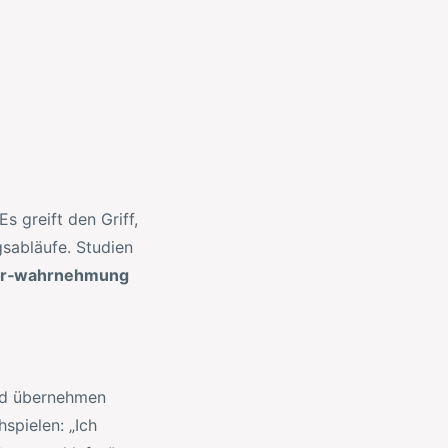
s greift den Griff,
gsabläufe. Studien
er‑wahrnehmung
nd übernehmen
spielen: „Ich