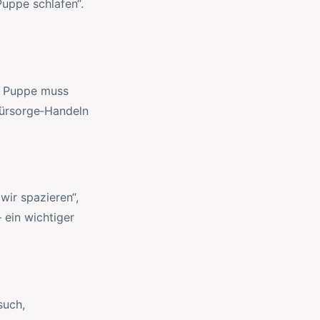
Puppe schlafen“.
e Puppe muss
 Fürsorge‑Handeln
wir spazieren“,
 ein wichtiger
such,