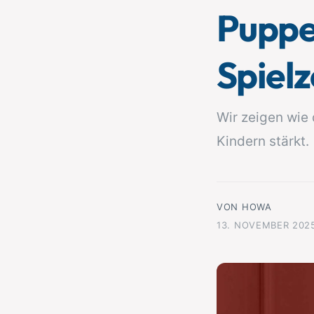
Puppe
y
m
p
G
a
e
Spielz
u
s
s
c
Wir zeigen wie
h
ä
Kindern stärkt.
f
t
VON HOWA
13. NOVEMBER 202