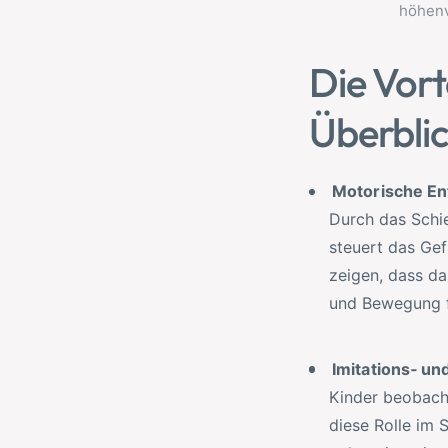
Die Vort
Überbli
Motorische E
Durch das Schie
steuert das Gef
zeigen, dass d
und Bewegung f
Imitations‑ un
Kinder beobac
diese Rolle im 