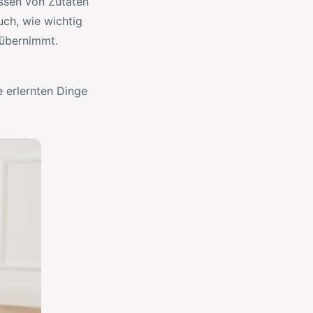
ssen von Zutaten
uch, wie wichtig
 übernimmt.
 erlernten Dinge