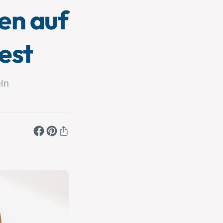
en auf
est
ln