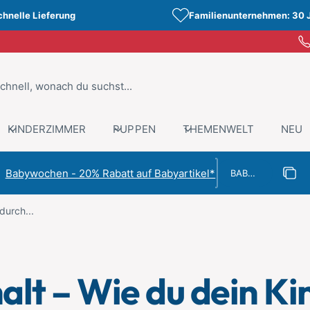
chnelle Lieferung
Familienunternehmen: 30 
KINDERZIMMER
PUPPEN
THEMENWELT
NEU
Rabattcode
Babywochen - 20% Rabatt auf Babyartikel*
Rabat
Kopiert
durch...
alt – Wie du dein Ki