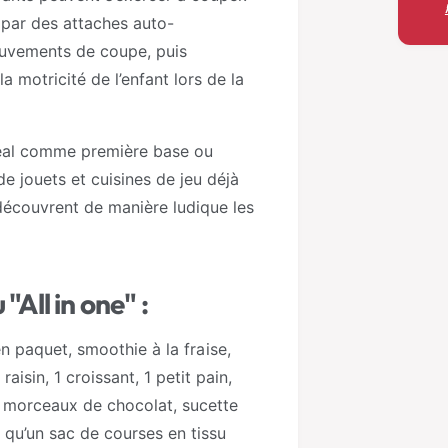
e par des attaches auto-
d
uvements de coupe, puis
e
a motricité de l’enfant lors de la
s
d
e
idéal comme première base ou
p
 jouets et cuisines de jeu déjà
a
découvrent de manière ludique les
i
e
m
"All in one" :
e
n
 paquet, smoothie à la fraise,
t
aisin, 1 croissant, 1 petit pain,
 2 morceaux de chocolat, sucette
 qu’un sac de courses en tissu