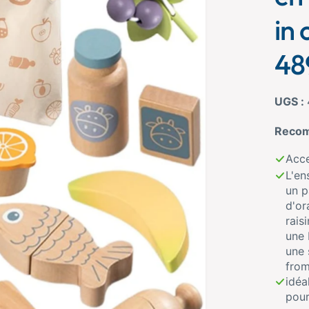
in 
48
Recom
Acce
L'en
un p
d'or
rais
une 
une 
from
idé
pour