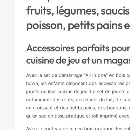
g
e
fruits, légumes, sauci
m
a
o
d
l
a
poisson, petits pains 
l
e
r
i
Accessoires parfaits pou
e
cuisine de jeu et un maga
Avec le set de démarrage "All in one" en bois 
howa, les enfants disposent des accessoires pa
jouets ou leur cuisine de jeu. Le set de jouet
notamment des œufs, des fruits, du lait, de la 
un croissant et des petits pains, des bonbons, 
qu’un sac en tissu pratique et joli imprimé avec
Avec le couteau de jeu en bois pratique, les en