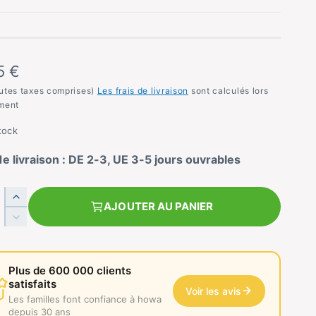
5 €
utes taxes comprises)
Les frais de livraison
sont calculés lors
ment
tock
de livraison : DE 2-3, UE 3-5 jours ouvrables
A
AJOUTER AU PANIER
u
R
g
é
m
d
e
u
Plus de 600 000 clients
n
i
satisfaits
t
Voir les avis
s
Les familles font confiance à howa
e
l
depuis 30 ans