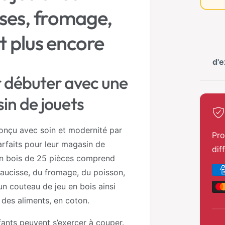
e
sses, fromage,
m
o
d
a
et plus encore
l
d'
r débuter avec une
sin de jouets
conçu avec soin et modernité par
Pro
rfaits pour leur magasin de
dif
s en bois de 25 pièces comprend
M
saucisse, du fromage, du poisson,
é
un couteau de jeu en bois ainsi
t
 des aliments, en coton.
h
fants peuvent s’exercer à couper.
o