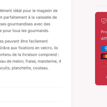
e
m
o
lément idéal pour le magasin de
d
a
nt parfaitement à la vaisselle de
l
euses gourmandises avec des
le pour tous les gourmands.
Pro
dif
ces peuvent être facilement
M
âce aux fixations en velcro, ils
é
ntenu de la livraison comprend :
t
eau de melon, fraise, mandarine, 4
h
scuits, planchette, couteau.
o
d
e
s
d