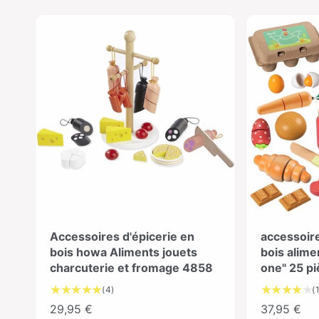
Accessoires d'épicerie en
accessoir
bois howa Aliments jouets
bois alimen
charcuterie et fromage 4858
one" 25 p
4
(4)
(
É
P
29,95 €
P
37,95 €
v