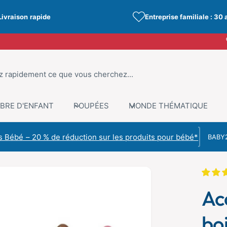
Livraison rapide
Entreprise familiale : 30 
BRE D'ENFANT
POUPÉES
MONDE THÉMATIQUE
Code de r
 Bébé – 20 % de réduction sur les produits pour bébé*
C
Acc
bo