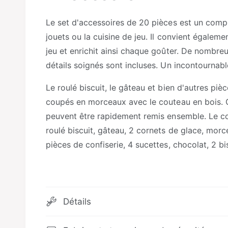
g
e
m
a
o
Le set d'accessoires de 20 pièces est un comp
d
l
a
jouets ou la cuisine de jeu. Il convient égaleme
l
e
jeu et enrichit ainsi chaque goûter. De nombr
r
détails soignés sont incluses. Un incontournab
i
Le roulé biscuit, le gâteau et bien d'autres piè
e
coupés en morceaux avec le couteau en bois. Gr
peuvent être rapidement remis ensemble. Le co
roulé biscuit, gâteau, 2 cornets de glace, morc
pièces de confiserie, 4 sucettes, chocolat, 2 bi
Détails