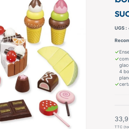
su
Recom
Ense
comp
glac
4 bo
plan
cert
P
33,9
r
TTC (to