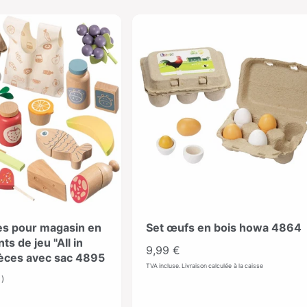
es pour magasin en
Set œufs en bois howa 4864
ts de jeu "All in
P
9,99 €
ièces avec sac 4895
r
TVA incluse. Livraison calculée à la caisse
1
1)
i
É
x
v