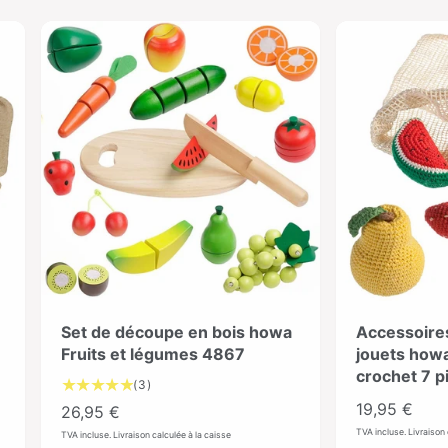
5
8
4
5
4
Set de découpe en bois howa
Accessoire
Fruits et légumes 4867
jouets howa
crochet 7 
3
(3)
É
P
19,95 €
P
26,95 €
v
r
r
TVA incluse. Livraison 
TVA incluse. Livraison calculée à la caisse
a