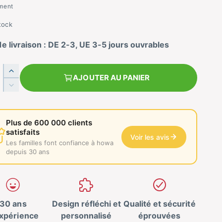
ment
tock
de livraison : DE 2-3, UE 3-5 jours ouvrables
A
AJOUTER AU PANIER
u
R
g
é
m
d
e
u
Plus de 600 000 clients
n
i
satisfaits
t
Voir les avis
s
Les familles font confiance à howa
e
l
depuis 30 ans
z
a
l
q
a
u
q
a
u
30 ans
Design réfléchi et
Qualité et sécurité
n
a
t
expérience
personnalisé
éprouvées
n