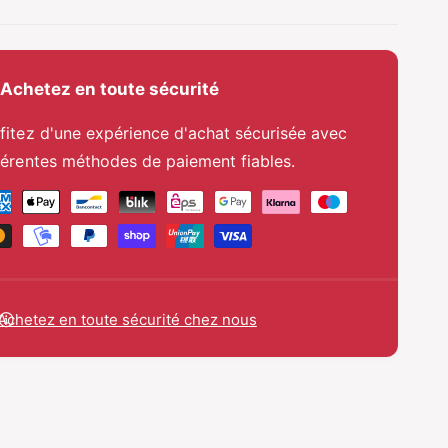
i
t
t
i
é
t
p
é
Achetez en toute sécurité
o
p
u
o
r
fitez d'une expérience d'achat sécurisée avec
u
A
férentes méthodes de paiement fiables.
r
c
A
c
c
e
c
s
e
s
s
o
s
i
o
Achetez en toute sécurité chez nous
r
i
e
r
s
e
d
s
&
d
#
&
3