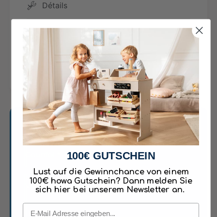
a
8
Détails
4
6
8
4
Fabricant et consignes de
6
sécurité
4
Fiches techniques
Des questions sur le produit ?
Courriel
*
100€ GUTSCHEIN
Lust auf die Gewinnchance von einem
100€ howa Gutschein? Dann melden Sie
Votre message
*
sich hier bei unserem Newsletter an.
Email