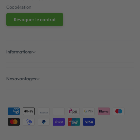
Coopération
Révoquer le contrat
Informations
Nos avantages
M
é
t
h