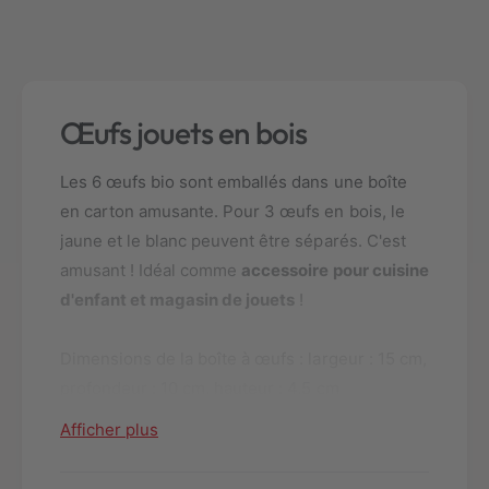
é
o
p
u
o
r
u
S
r
e
Œufs jouets en bois
S
t
e
œ
t
u
Les 6 œufs bio sont emballés dans une boîte
œ
f
en carton amusante. Pour 3 œufs en bois, le
u
s
f
jaune et le blanc peuvent être séparés. C'est
e
s
amusant ! Idéal comme
accessoire pour cuisine
n
e
b
d'enfant et magasin de jouets
!
n
o
b
i
o
Dimensions de la boîte à œufs : largeur : 15 cm,
s
i
h
profondeur : 10 cm, hauteur : 4,5 cm
s
o
h
Afficher plus
w
o
a
w
4