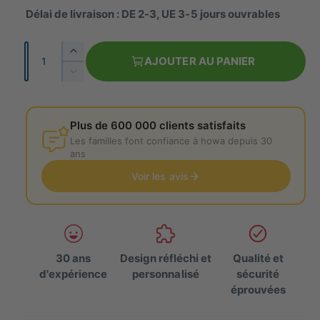
l
Délai de livraison : DE 2-3, UE 3-5 jours ouvrables
e
n
r
o
N
A
i
AJOUTER AU PANIER
r
o
u
e
R
g
m
é
m
m
d
b
e
a
u
Plus de 600 000 clients satisfaits
r
n
i
l
Les familles font confiance à howa depuis 30
e
t
s
ans
e
l
z
Voir les avis
a
l
q
a
u
q
a
u
n
a
t
30 ans
Design réfléchi et
Qualité et
n
i
d'expérience
personnalisé
sécurité
t
t
éprouvées
i
é
t
p