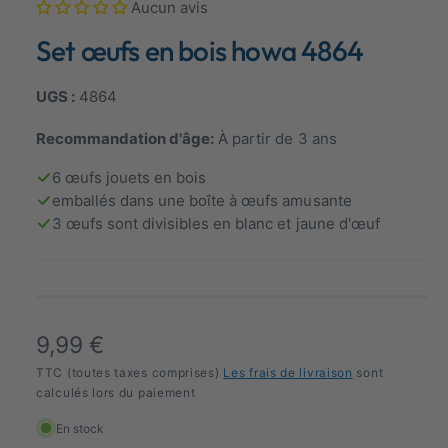
Aucun avis
é
i
d
Set œufs en bois howa 4864
s
i
a
p
s
1
4864
o
e
n
n
m
Recommandation d'âge:
À partir de 3 ans
o
i
d
6 œufs jouets en bois
b
e
m
emballés dans une boîte à œufs amusante
l
o
3 œufs sont divisibles en blanc et jaune d'œuf
d
e
a
l
e
n
v
u
P
9,99 €
e
r
TTC (toutes taxes comprises)
Les frais de livraison
sont
g
calculés lors du paiement
i
a
En stock
x