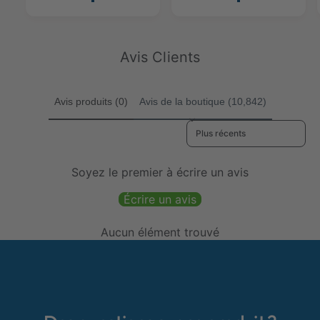
a
a
n
n
l
l
s
s
t
t
o
o
Avis Clients
t
t
a
a
l
l
Avis produits (0)
Avis de la boutique (10,842)
e
e
Sort reviews by
s
s
Soyez le premier à écrire un avis
Écrire un avis
Aucun élément trouvé