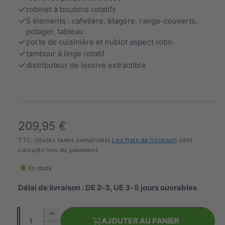
l
robinet à boutons rotatifs
e
5 éléments : cafetière, étagère, range-couverts,
r
potager, tableau
i
porte de cuisinière et hublot aspect rotin
tambour à linge rotatif
e
distributeur de lessive extractible
P
209,95 €
r
TTC (toutes taxes comprises)
Les frais de livraison
sont
calculés lors du paiement
i
En stock
x
Délai de livraison : DE 2-3, UE 3-5 jours ouvrables
n
o
N
A
AJOUTER AU PANIER