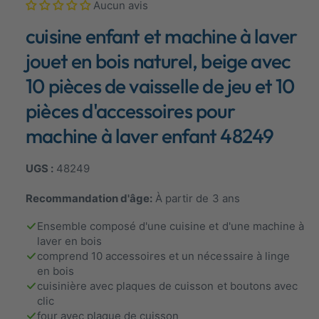
Aucun avis
é
i
d
cuisine enfant et machine à laver
s
i
a
p
s
jouet en bois naturel, beige avec
1
o
e
10 pièces de vaisselle de jeu et 10
n
n
m
pièces d'accessoires pour
o
i
d
b
e
machine à laver enfant 48249
m
l
o
d
e
48249
a
l
e
Recommandation d'âge:
À partir de 3 ans
n
v
Ensemble composé d'une cuisine et d'une machine à
laver en bois
u
comprend 10 accessoires et un nécessaire à linge
e
en bois
g
cuisinière avec plaques de cuisson et boutons avec
a
clic
four avec plaque de cuisson