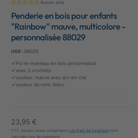
Aucun avis
é
i
d
Penderie en bois pour enfants
s
i
a
p
s
"Rainbow" mauve, multicolore -
1
o
e
personnalisée 88029
n
n
m
o
i
d
88029
b
e
m
l
Porte-manteau en bois personnalisé
o
d
avec 3 crochets
e
a
couleur: mauve avec arc-en-ciel
l
e
couleur du nom: blanc
n
v
u
e
P
23,95 €
g
a
r
TTC (toutes taxes comprises)
Les frais de livraison
sont
calculés lors du paiement