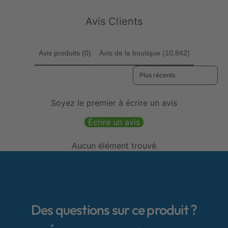
2
n
o
l
l
9
s
n
Avis Clients
t
s
o
t
t
o
Avis produits (0)
Avis de la boutique (10,842)
a
t
l
a
Sort reviews by
e
l
s
e
s
Soyez le premier à écrire un avis
Écrire un avis
Aucun élément trouvé
Des questions sur ce produit ?