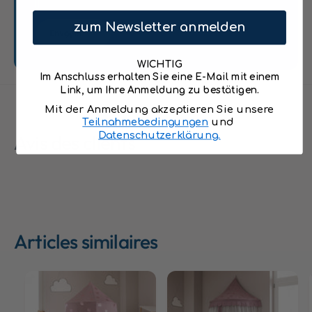
b
w
o
&
zum Newsletter anmelden
w
Envoyer
q
&
u
q
WICHTIG
o
u
Im Anschluss erhalten Sie eine E-Mail mit einem
t
o
Link, um Ihre Anmeldung zu bestätigen.
;
t
Mit der Anmeldung akzeptieren Sie unsere
m
;
Teilnahmebedingungen
und
a
m
Datenschutzerklärung.
Avis des clients
u
a
v
u
e
v
,
e
m
,
u
m
l
Articles similaires
u
t
l
i
t
c
i
o
c
l
o