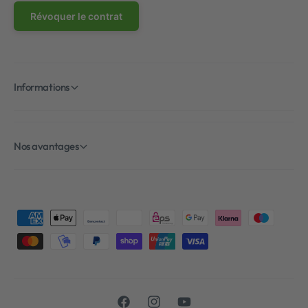
Révoquer le contrat
Informations
Nos avantages
M
é
t
h
o