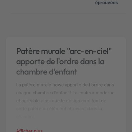
t
éprouvées
i
é
t
p
é
o
p
u
o
r
u
P
r
e
Patère murale "arc-en-ciel"
P
n
e
d
apporte de l'ordre dans la
n
e
d
chambre d'enfant
r
e
i
r
e
La patère murale howa apporte de l'ordre dans
i
e
e
chaque chambre d'enfant ! La couleur moderne
n
e
et agréable ainsi que le design cool font de
b
n
o
cette patère un élément attrayant dans la
b
i
chambre.
o
s
i
p
s
Afficher plus
o