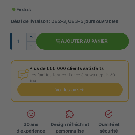
l
i
e
En stock
x
r
Délai de livraison : DE 2-3, UE 3-5 jours ouvrables
n
i
e
o
N
A
AJOUTER AU PANIER
r
o
u
R
g
m
é
m
m
d
b
e
a
u
Plus de 600 000 clients satisfaits
r
n
i
l
Les familles font confiance à howa depuis 30
e
t
s
ans
e
l
z
Voir les avis
a
l
q
a
u
q
a
u
n
a
t
30 ans
Design réfléchi et
Qualité et
n
i
d'expérience
personnalisé
sécurité
t